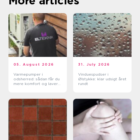
More articles
05. August 2026
31. July 2026
Varmepumper i
Vinduespudser i
odsherred: sådan får du
Ølstykke: klar udsigt året
mere komfort og lavere
rundt
varmeregning