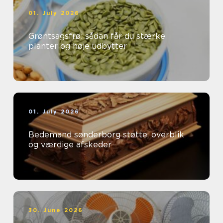
01. July 2026
Grøntsagsfrø: sådan får du stærke
planter og høje udbytter
01. July 2026
Bedemand sønderborg støtte, overblik
og værdige afskeder
30. June 2026