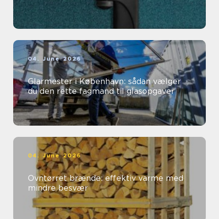
04. June 2026
Glarmester i København: sådan vælger
du den rette fagmand til glasopgaver
04. June 2026
Ovntørret brænde: effektiv varme med
mindre besvær