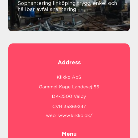
Sophantering linköping trygg, enkel och
hållbar avfallshantering
Address
web:
www.klikko.dk/
Menu