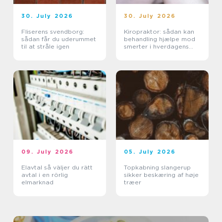
30. July 2026
30. July 2026
Fliserens svendborg:
Kiropraktor: sådan kan
sådan får du uderummet
behandling hjælpe mod
til at stråle igen
smerter i hverdagens
bevægelser
09. July 2026
05. July 2026
Elavtal så väljer du rätt
Topkabning slangerup
avtal i en rörlig
sikker beskæring af høje
elmarknad
træer