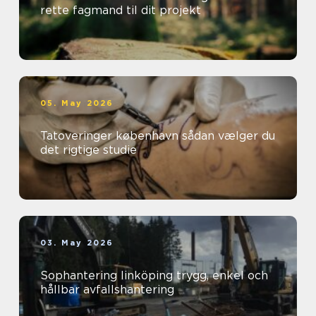
rette fagmand til dit projekt
05. May 2026
Tatoveringer københavn sådan vælger du
det rigtige studie
03. May 2026
Sophantering linköping trygg, enkel och
hållbar avfallshantering