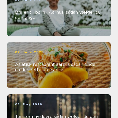
04. June 2026
Briller til børn i Aarhus: sådan vælger du
de rigtige
02. June 2026
Asiatisk restaurant aarhus sådan finder
du den rette oplevelse
05. May 2026
Tømrer i hvidovre sådan vælger du den