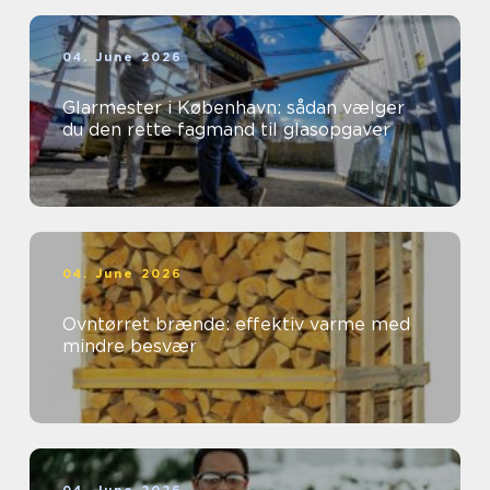
04. June 2026
Glarmester i København: sådan vælger
du den rette fagmand til glasopgaver
04. June 2026
Ovntørret brænde: effektiv varme med
mindre besvær