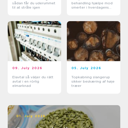
sådan får du uderummet
behandling hjælpe mod
til at stråle igen
smerter i hverdagens
bevægelser
09. July 2026
05. July 2026
Elavtal så väljer du rätt
Topkabning slangerup
avtal i en rörlig
sikker beskæring af høje
elmarknad
træer
01. July 2026