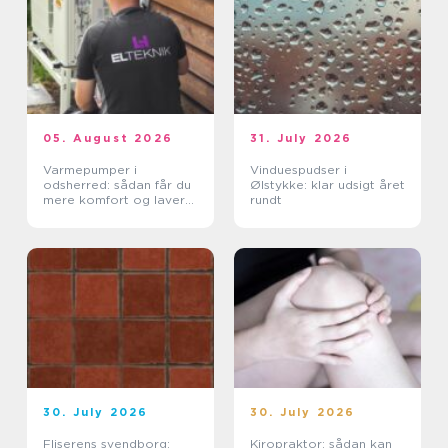
05. August 2026
31. July 2026
Varmepumper i
Vinduespudser i
odsherred: sådan får du
Ølstykke: klar udsigt året
mere komfort og lavere
rundt
varmeregning
30. July 2026
30. July 2026
Fliserens svendborg:
Kiropraktor: sådan kan