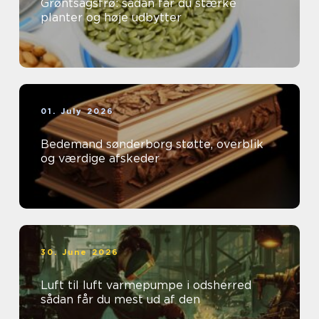
Grøntsagsfrø: sådan får du stærke
planter og høje udbytter
01. July 2026
Bedemand sønderborg støtte, overblik
og værdige afskeder
30. June 2026
Luft til luft varmepumpe i odsherred
sådan får du mest ud af den