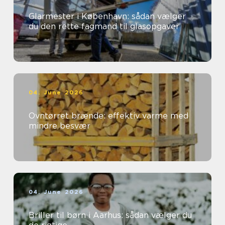
Glarmester i København: sådan vælger
du den rette fagmand til glasopgaver
04. June 2026
Ovntørret brænde: effektiv varme med
mindre besvær
04. June 2026
Briller til børn i Aarhus: sådan vælger du