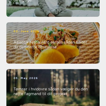
de rigtige
02. June 2026
Asiatisk restaurant aarhus sådan finder
du den rette oplevelse
05. May 2026
Tømrer i hvidovre sådan vælger du den
rette fagmand til dit projekt