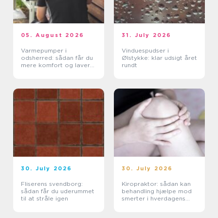
05. August 2026
31. July 2026
Varmepumper i
Vinduespudser i
odsherred: sådan får du
Ølstykke: klar udsigt året
mere komfort og lavere
rundt
varmeregning
30. July 2026
30. July 2026
Fliserens svendborg:
Kiropraktor: sådan kan
sådan får du uderummet
behandling hjælpe mod
til at stråle igen
smerter i hverdagens
bevægelser