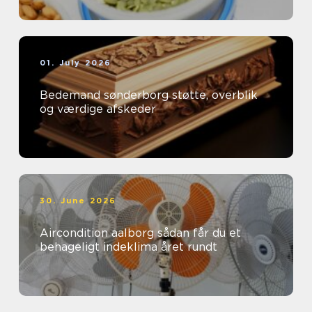
01. July 2026
Bedemand sønderborg støtte, overblik
og værdige afskeder
30. June 2026
Aircondition aalborg sådan får du et
behageligt indeklima året rundt