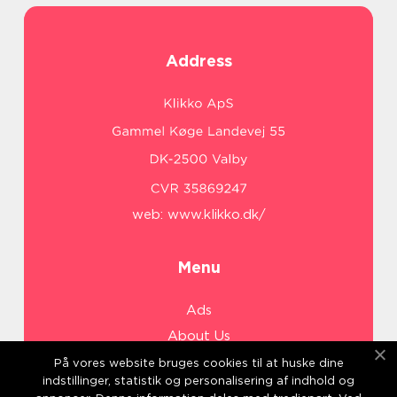
Address
web:
www.klikko.dk/
Menu
Ads
About Us
Cookies
På vores website bruges cookies til at huske dine
indstillinger, statistik og personalisering af indhold og
Contact