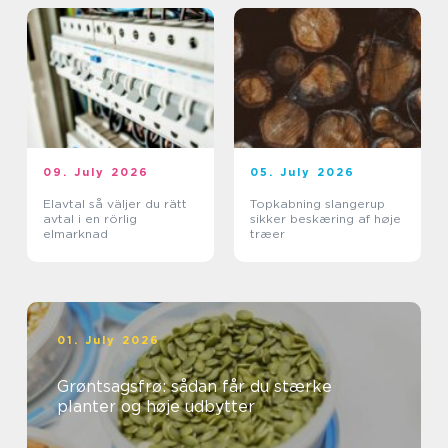
09. July 2026
05. July 2026
Elavtal så väljer du rätt
Topkabning slangerup
avtal i en rörlig
sikker beskæring af høje
elmarknad
træer
01. July 2026
Grøntsagsfrø: sådan får du stærke
planter og høje udbytter