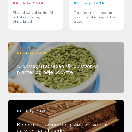
09. July 2026
05. July 2026
Elavtal så väljer du rätt
Topkabning slangerup
avtal i en rörlig
sikker beskæring af høje
elmarknad
træer
01. July 2026
Grøntsagsfrø: sådan får du stærke
planter og høje udbytter
01. July 2026
Bedemand sønderborg støtte, overblik
og værdige afskeder