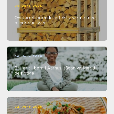
04. June 2026
Ovntørret brænde: effektiv varme med
mindre besvær
04. June 2026
Briller til børn i Aarhus: sådan vælger du
de rigtige
02. June 2026