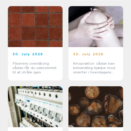
30. July 2026
30. July 2026
Fliserens svendborg:
Kiropraktor: sådan kan
sådan får du uderummet
behandling hjælpe mod
til at stråle igen
smerter i hverdagens
bevægelser