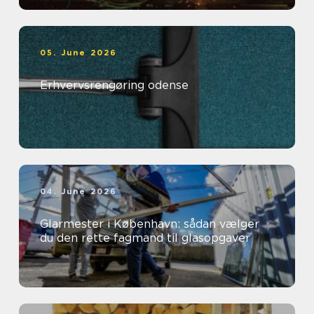
05. June 2026
Erhvervsrengøring odense
04. June 2026
Glarmester i København: sådan vælger
du den rette fagmand til glasopgaver