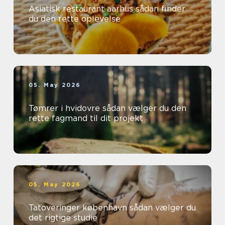
Asiatisk restaurant aarhus sådan finder
du den rette oplevelse
05. May 2026
Tømrer i hvidovre sådan vælger du den
rette fagmand til dit projekt
05. May 2026
Tatoveringer københavn sådan vælger du
det rigtige studie