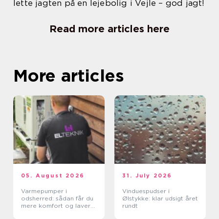
lette jagten på en lejebolig i Vejle – god jagt!
Read more articles here
More articles
05. August 2026
31. July 2026
Varmepumper i
Vinduespudser i
odsherred: sådan får du
Ølstykke: klar udsigt året
mere komfort og lavere
rundt
varmeregning