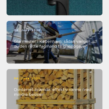
04. June 2026
Glarmester i København: sådan vælger
du den rette fagmand til glasopgaver
04. June 2026
Ovntørret brænde: effektiv varme med
mindre besvær