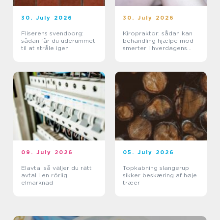
30. July 2026
30. July 2026
Fliserens svendborg:
Kiropraktor: sådan kan
sådan får du uderummet
behandling hjælpe mod
til at stråle igen
smerter i hverdagens
bevægelser
09. July 2026
05. July 2026
Elavtal så väljer du rätt
Topkabning slangerup
avtal i en rörlig
sikker beskæring af høje
elmarknad
træer