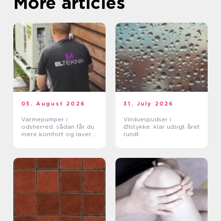
More articles
05. August 2026
31. July 2026
Varmepumper i
Vinduespudser i
odsherred: sådan får du
Ølstykke: klar udsigt året
mere komfort og lavere
rundt
varmeregning