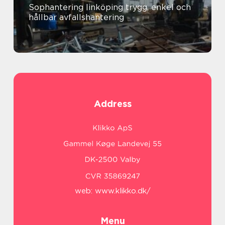
Sophantering linköping trygg, enkel och
hållbar avfallshantering
Address
web:
www.klikko.dk/
Menu