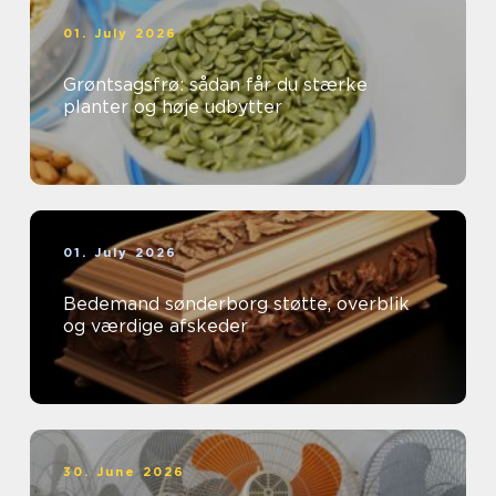
01. July 2026
Grøntsagsfrø: sådan får du stærke
planter og høje udbytter
01. July 2026
Bedemand sønderborg støtte, overblik
og værdige afskeder
30. June 2026