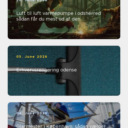
30. June 2026
Luft til luft varmepumpe i odsherred
sådan får du mest ud af den
05. June 2026
Erhvervsrengøring odense
04. June 2026
Glarmester i København: sådan vælger