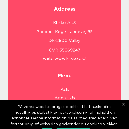
Address
web:
www.klikko.dk/
Menu
Ads
About Us
Cookies
På vores website bruges cookies til at huske dine
indstillinger, statistik og personalisering af indhold og
Contact
annoncer. Denne information deles med tredjepart. Ved
Sitemap
fortsat brug af websiden godkender du cookiepolitikken.