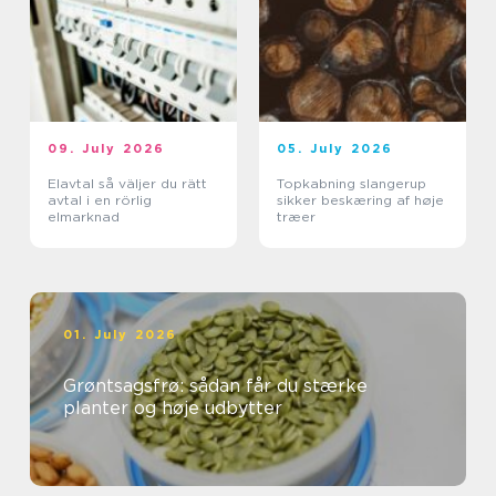
09. July 2026
05. July 2026
Elavtal så väljer du rätt
Topkabning slangerup
avtal i en rörlig
sikker beskæring af høje
elmarknad
træer
01. July 2026
Grøntsagsfrø: sådan får du stærke
planter og høje udbytter