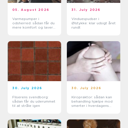
05. August 2026
31. July 2026
Varmepumper i
Vinduespudser i
odsherred: sådan får du
Ølstykke: klar udsigt året
mere komfort og lavere
rundt
varmeregning
30. July 2026
30. July 2026
Fliserens svendborg:
Kiropraktor: sådan kan
sådan får du uderummet
behandling hjælpe mod
til at stråle igen
smerter i hverdagens
bevægelser