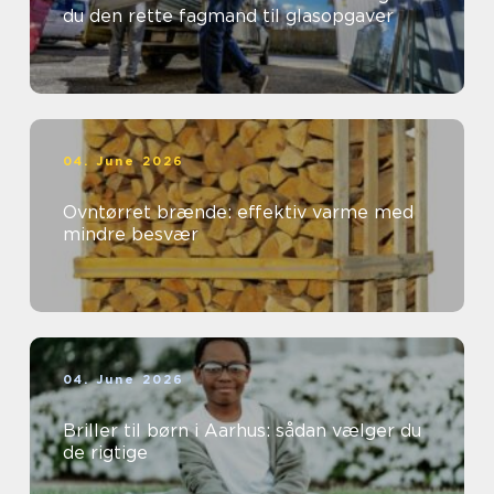
du den rette fagmand til glasopgaver
04. June 2026
Ovntørret brænde: effektiv varme med
mindre besvær
04. June 2026
Briller til børn i Aarhus: sådan vælger du
de rigtige