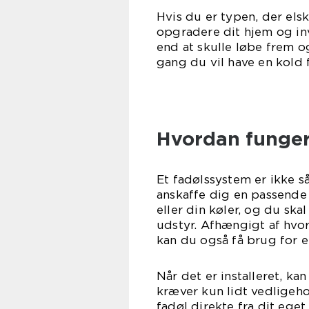
Hvis du er typen, der els
opgradere dit hjem og in
end at skulle løbe frem og
gang du vil have en kold 
Hvordan funger
Et fadølssystem er ikke så
anskaffe dig en passende 
eller din køler, og du sk
udstyr. Afhængigt af hvo
kan du også få brug for e
Når det er installeret, k
kræver kun lidt vedligeh
fadøl direkte fra dit eget