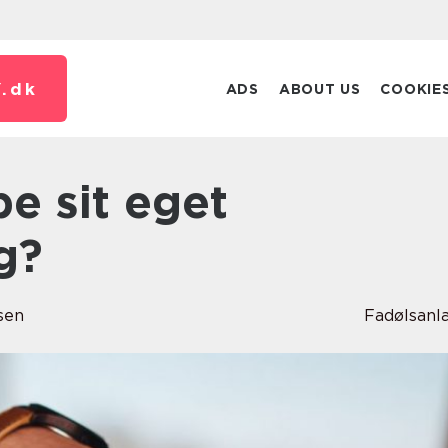
.
dk
ADS
ABOUT US
COOKIE
g?
sen
Fadølsan