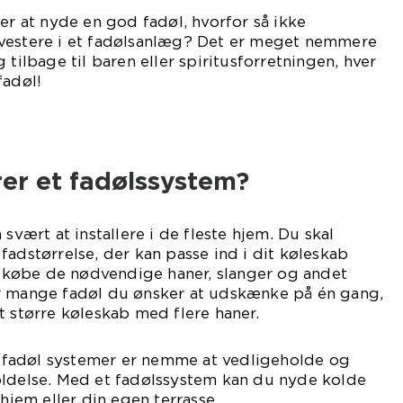
ker at nyde en god fadøl, hvorfor så ikke
vestere i et fadølsanlæg? Det er meget nemmere
 tilbage til baren eller spiritusforretningen, hver
fadøl!
er et fadølssystem?
 svært at installere i de fleste hjem. Du skal
fadstørrelse, der kan passe ind i dit køleskab
al købe de nødvendige haner, slanger og andet
r mange fadøl du ønsker at udskænke på én gang,
t større køleskab med flere haner.
an fadøl systemer er nemme at vedligeholde og
oldelse. Med et fadølssystem kan du nyde kolde
 hjem eller din egen terrasse.