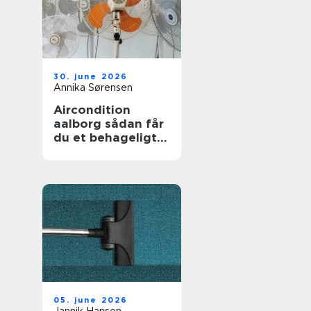
30. june 2026
Annika Sørensen
Aircondition
aalborg sådan får
du et behageligt
indeklima året
rundt
05. june 2026