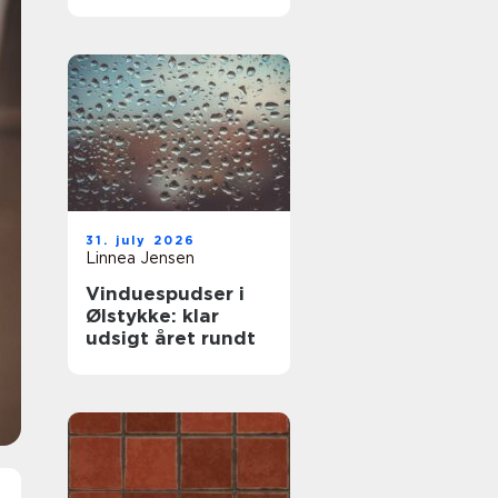
komfort og lavere
varmeregning
31. july 2026
Linnea Jensen
Vinduespudser i
Ølstykke: klar
udsigt året rundt