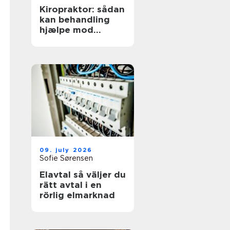
Kiropraktor: sådan
kan behandling
hjælpe mod
smerter i
hverdagens
bevægelser
09. july 2026
Sofie Sørensen
Elavtal så väljer du
rätt avtal i en
rörlig elmarknad