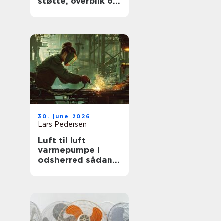
støtte, overblik og
værdige afskeder
30. june 2026
Lars Pedersen
Luft til luft
varmepumpe i
odsherred sådan
får du mest ud af
den