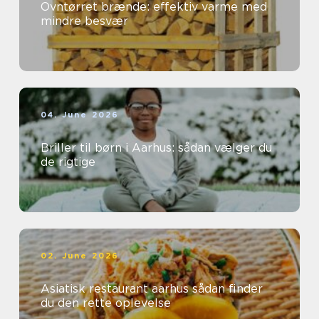
Ovntørret brænde: effektiv varme med
mindre besvær
04. June 2026
Briller til børn i Aarhus: sådan vælger du
de rigtige
02. June 2026
Asiatisk restaurant aarhus sådan finder
du den rette oplevelse