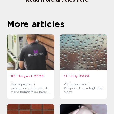
More articles
05. August 2026
31. July 2026
Varmepumper i
Vinduespudser i
odsherred: sådan får du
Ølstykke: klar udsigt året
mere komfort og lavere
rundt
varmeregning