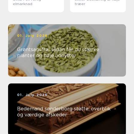
elmarknad
træer
01. July 2026
Grøntsagsfrø: sådan får du stærke
planter og høje udbytter
01. July 2026
Bedemand sønderborg støtte, overblik
og værdige afskeder