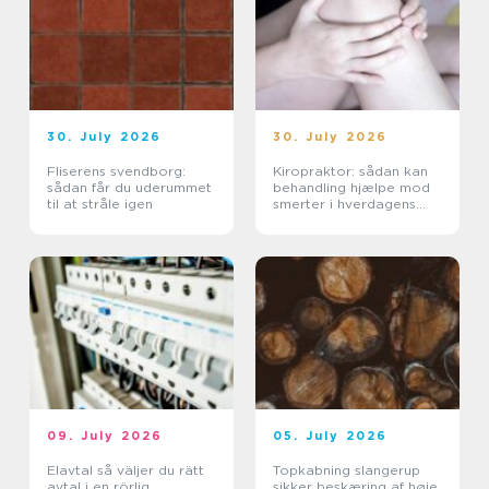
30. July 2026
30. July 2026
Fliserens svendborg:
Kiropraktor: sådan kan
sådan får du uderummet
behandling hjælpe mod
til at stråle igen
smerter i hverdagens
bevægelser
09. July 2026
05. July 2026
Elavtal så väljer du rätt
Topkabning slangerup
avtal i en rörlig
sikker beskæring af høje