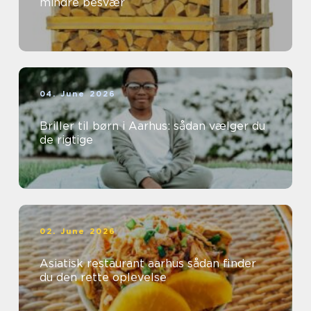
mindre besvær
04. June 2026
Briller til børn i Aarhus: sådan vælger du
de rigtige
02. June 2026
Asiatisk restaurant aarhus sådan finder
du den rette oplevelse