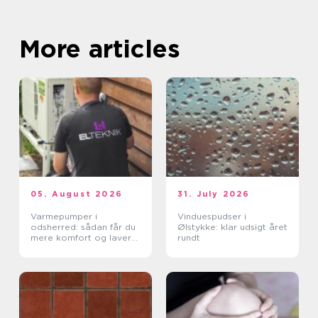
More articles
05. August 2026
31. July 2026
Varmepumper i
Vinduespudser i
odsherred: sådan får du
Ølstykke: klar udsigt året
mere komfort og lavere
rundt
varmeregning