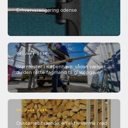
Erhvervsrengøring odense
04. June 2026
Glarmester i København: sådan vælger
du den rette fagmand til glasopgaver
04. June 2026
Ovntørret brænde: effektiv varme med