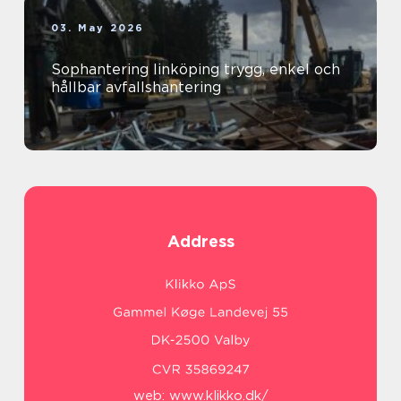
03. May 2026
Sophantering linköping trygg, enkel och
hållbar avfallshantering
Address
web:
www.klikko.dk/