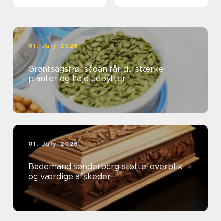
01. July 2026
Grøntsagsfrø: sådan får du stærke
planter og høje udbytter
01. July 2026
Bedemand sønderborg støtte, overblik
og værdige afskeder