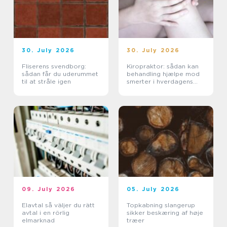
30. July 2026
30. July 2026
Fliserens svendborg:
Kiropraktor: sådan kan
sådan får du uderummet
behandling hjælpe mod
til at stråle igen
smerter i hverdagens
bevægelser
09. July 2026
05. July 2026
Elavtal så väljer du rätt
Topkabning slangerup
avtal i en rörlig
sikker beskæring af høje
elmarknad
træer