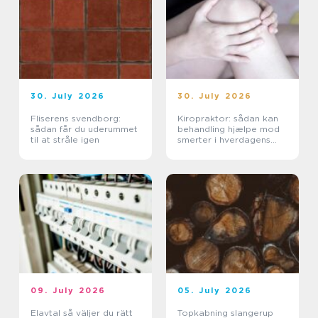
30. July 2026
30. July 2026
Fliserens svendborg:
Kiropraktor: sådan kan
sådan får du uderummet
behandling hjælpe mod
til at stråle igen
smerter i hverdagens
bevægelser
09. July 2026
05. July 2026
Elavtal så väljer du rätt
Topkabning slangerup