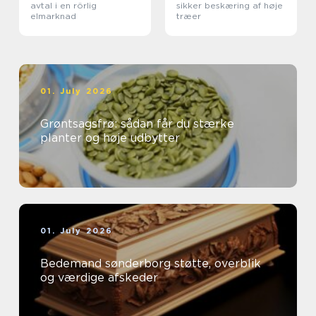
avtal i en rörlig
sikker beskæring af høje
elmarknad
træer
01. July 2026
Grøntsagsfrø: sådan får du stærke
planter og høje udbytter
01. July 2026
Bedemand sønderborg støtte, overblik
og værdige afskeder