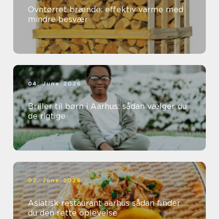
Ovntørret brænde: effektiv varme med
mindre besvær
04. June 2026
Briller til børn i Aarhus: sådan vælger du
de rigtige
02. June 2026
Asiatisk restaurant aarhus sådan finder
du den rette oplevelse