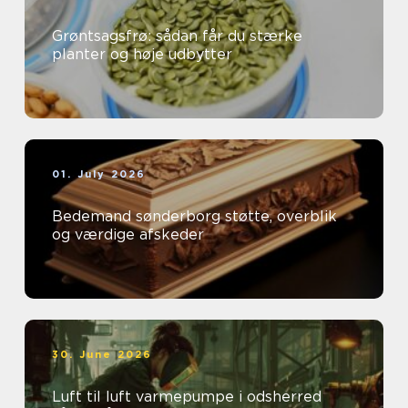
Grøntsagsfrø: sådan får du stærke
planter og høje udbytter
01. July 2026
Bedemand sønderborg støtte, overblik
og værdige afskeder
30. June 2026
Luft til luft varmepumpe i odsherred