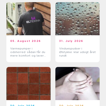
05. August 2026
31. July 2026
Varmepumper i
Vinduespudser i
odsherred: sådan får du
Ølstykke: klar udsigt året
mere komfort og lavere
rundt
varmeregning
30. July 2026
30. July 2026