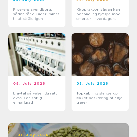
Fliserens svendborg:
Kiropraktor: sådan kan
sådan får du uderummet
behandling hjælpe mod
til at stråle igen
smerter i hverdagens
bevægelser
09. July 2026
05. July 2026
Elavtal så väljer du rätt
Topkabning slangerup
avtal i en rörlig
sikker beskæring af høje
elmarknad
træer
01. July 2026