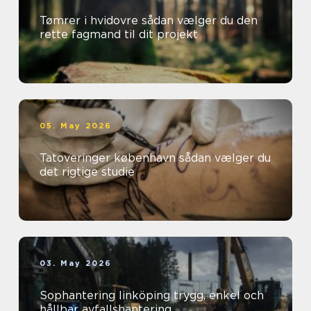
Tømrer i hvidovre sådan vælger du den
rette fagmand til dit projekt
05. May 2026
Tatoveringer københavn sådan vælger du
det rigtige studie
03. May 2026
Sophantering linköping trygg, enkel och
hållbar avfallshantering