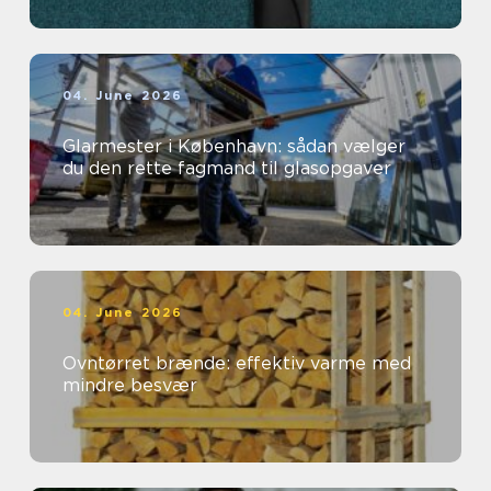
04. June 2026
Glarmester i København: sådan vælger
du den rette fagmand til glasopgaver
04. June 2026
Ovntørret brænde: effektiv varme med
mindre besvær