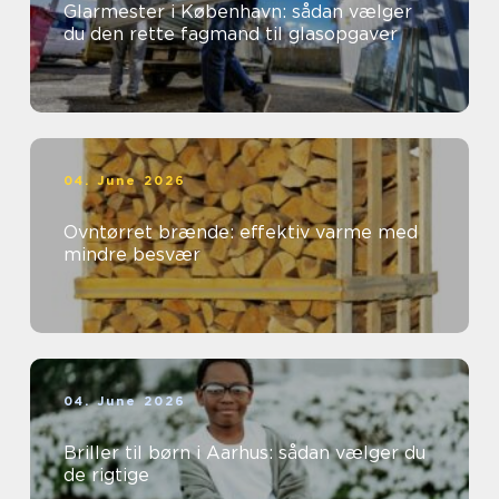
Glarmester i København: sådan vælger
du den rette fagmand til glasopgaver
04. June 2026
Ovntørret brænde: effektiv varme med
mindre besvær
04. June 2026
Briller til børn i Aarhus: sådan vælger du
de rigtige