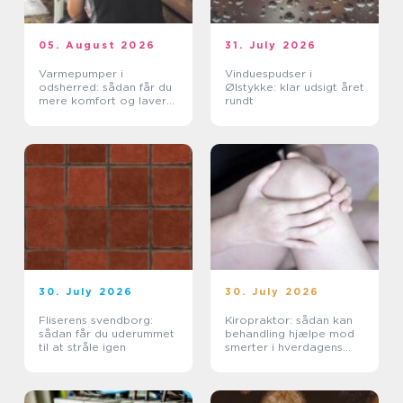
05. August 2026
31. July 2026
Varmepumper i
Vinduespudser i
odsherred: sådan får du
Ølstykke: klar udsigt året
mere komfort og lavere
rundt
varmeregning
30. July 2026
30. July 2026
Fliserens svendborg:
Kiropraktor: sådan kan
sådan får du uderummet
behandling hjælpe mod
til at stråle igen
smerter i hverdagens
bevægelser