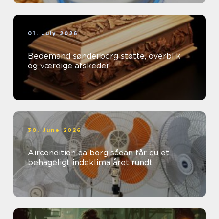
01. July 2026
Bedemand sønderborg støtte, overblik
og værdige afskeder
30. June 2026
Aircondition aalborg sådan får du et
behageligt indeklima året rundt