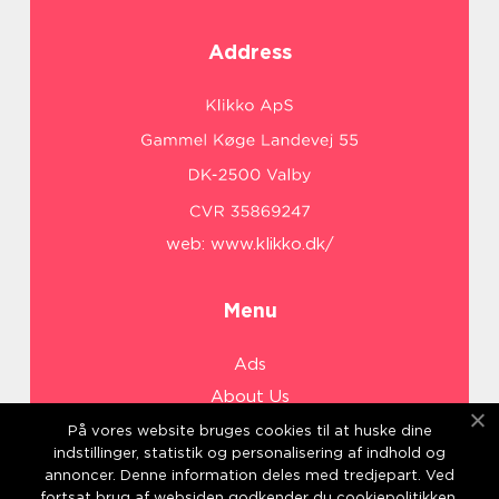
Address
web:
www.klikko.dk/
Menu
Ads
About Us
Cookies
På vores website bruges cookies til at huske dine
indstillinger, statistik og personalisering af indhold og
Contact
annoncer. Denne information deles med tredjepart. Ved
Sitemap
fortsat brug af websiden godkender du cookiepolitikken.