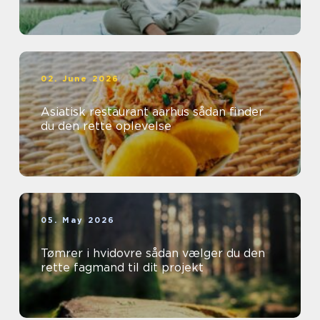
02. June 2026
Asiatisk restaurant aarhus sådan finder
du den rette oplevelse
05. May 2026
Tømrer i hvidovre sådan vælger du den
rette fagmand til dit projekt