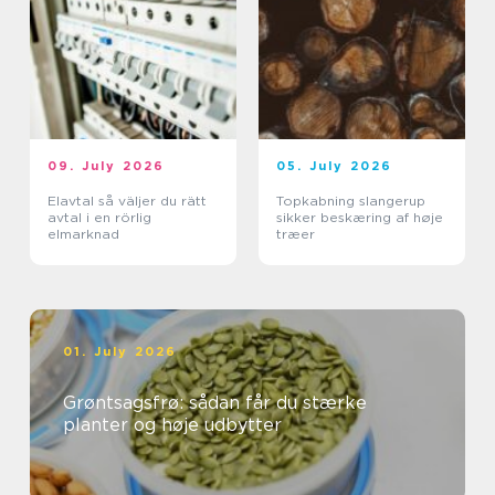
09. July 2026
05. July 2026
Elavtal så väljer du rätt
Topkabning slangerup
avtal i en rörlig
sikker beskæring af høje
elmarknad
træer
01. July 2026
Grøntsagsfrø: sådan får du stærke
planter og høje udbytter