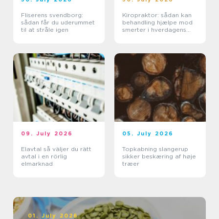
Fliserens svendborg:
Kiropraktor: sådan kan
sådan får du uderummet
behandling hjælpe mod
til at stråle igen
smerter i hverdagens
bevægelser
09. July 2026
05. July 2026
Elavtal så väljer du rätt
Topkabning slangerup
avtal i en rörlig
sikker beskæring af høje
elmarknad
træer
01. July 2026