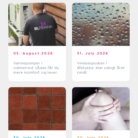
05. August 2026
31. July 2026
Varmepumper i
Vinduespudser i
odsherred: sådan får du
Ølstykke: klar udsigt året
mere komfort og lavere
rundt
varmeregning
30. July 2026
30. July 2026