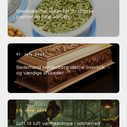
Grøntsagsfrø: sådan får du stærke
planter og høje udbytter
01. July 2026
Bedemand sønderborg støtte, overblik
og værdige afskeder
30. June 2026
Luft til luft varmepumpe i odsherred