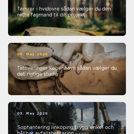
Tømrer i hvidovre sådan vælger du den
rette fagmand til dit projekt
05. May 2026
Tatoveringer københavn sådan vælger du
det rigtige studie
03. May 2026
Sophantering linköping trygg, enkel och
hållbar avfallshantering