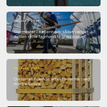
04. June 2026
Glarmester i København: sådan vælger
du den rette fagmand til glasopgaver
04. June 2026
Ovntørret brænde: effektiv varme med
mindre besvær