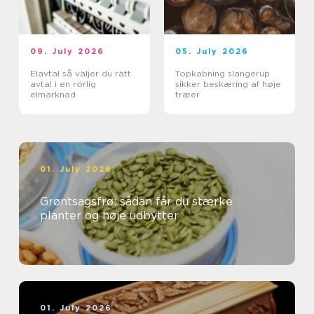
09. July 2026
05. July 2026
Elavtal så väljer du rätt
Topkabning slangerup
avtal i en rörlig
sikker beskæring af høje
elmarknad
træer
01. July 2026
Grøntsagsfrø: sådan får du stærke
planter og høje udbytter
01. July 2026