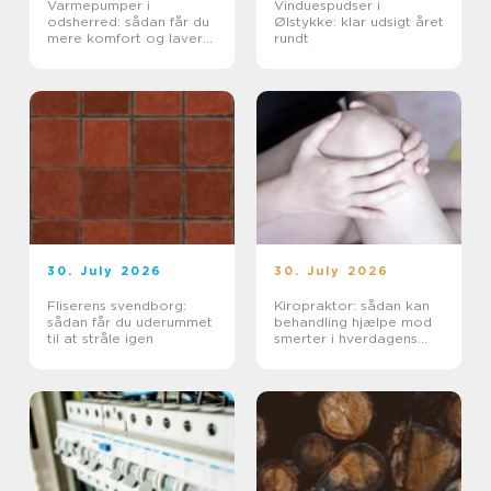
Varmepumper i
Vinduespudser i
odsherred: sådan får du
Ølstykke: klar udsigt året
mere komfort og lavere
rundt
varmeregning
30. July 2026
30. July 2026
Fliserens svendborg:
Kiropraktor: sådan kan
sådan får du uderummet
behandling hjælpe mod
til at stråle igen
smerter i hverdagens
bevægelser