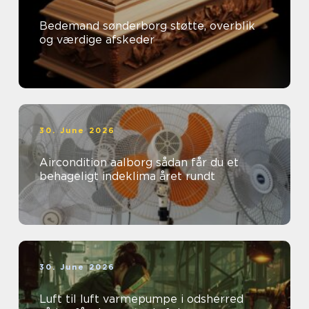
Bedemand sønderborg støtte, overblik
og værdige afskeder
30. June 2026
Aircondition aalborg sådan får du et
behageligt indeklima året rundt
30. June 2026
Luft til luft varmepumpe i odsherred