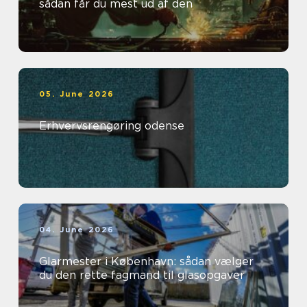
sådan får du mest ud af den
05. June 2026
Erhvervsrengøring odense
04. June 2026
Glarmester i København: sådan vælger
du den rette fagmand til glasopgaver