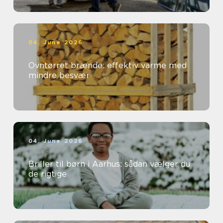
04. June 2026
Ovntørret brænde: effektiv varme med
mindre besvær
04. June 2026
Briller til børn i Aarhus: sådan vælger du
de rigtige