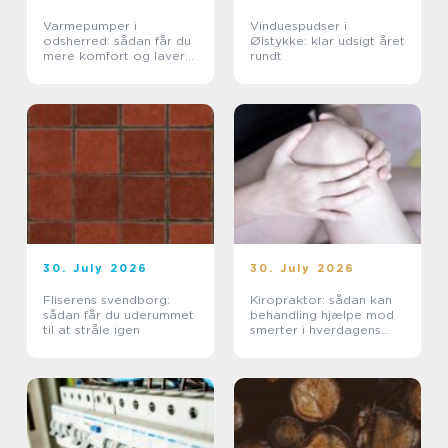
Varmepumper i
Vinduespudser i
odsherred: sådan får du
Ølstykke: klar udsigt året
mere komfort og lavere
rundt
varmeregning
30. July 2026
30. July 2026
Fliserens svendborg:
Kiropraktor: sådan kan
sådan får du uderummet
behandling hjælpe mod
til at stråle igen
smerter i hverdagens
bevægelser