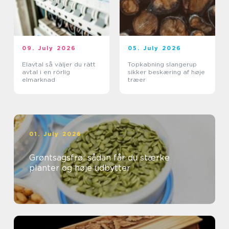
09. July 2026
05. July 2026
Elavtal så väljer du rätt
Topkabning slangerup
avtal i en rörlig
sikker beskæring af høje
elmarknad
træer
01. July 2026
Grøntsagsfrø: sådan får du stærke
planter og høje udbytter