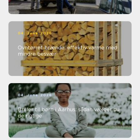
04. June 2026
Ovntørret brænde: effektiv varme med
mindre besvær
04. June 2026
Briller til børn i Aarhus: sådan vælger du
de rigtige