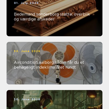
01. July 2026
Bedemand sønderborg støtte, overblik
og værdige afskeder
30. June 2026
Aircondition aalborg sådan får du et
behageligt indeklima året rundt
30. June 2026