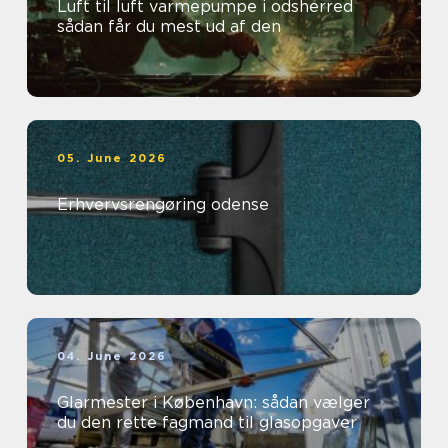
Luft til luft varmepumpe i odsherred
sådan får du mest ud af den
05. June 2026
Erhvervsrengøring odense
04. June 2026
Glarmester i København: sådan vælger
du den rette fagmand til glasopgaver