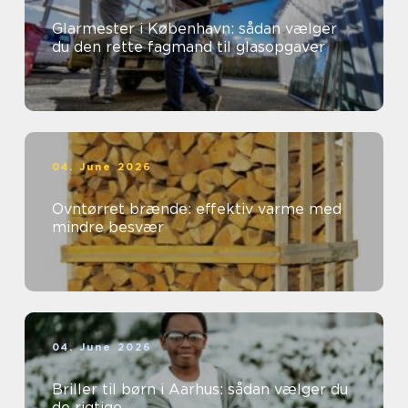
Glarmester i København: sådan vælger
du den rette fagmand til glasopgaver
04. June 2026
Ovntørret brænde: effektiv varme med
mindre besvær
04. June 2026
Briller til børn i Aarhus: sådan vælger du
de rigtige