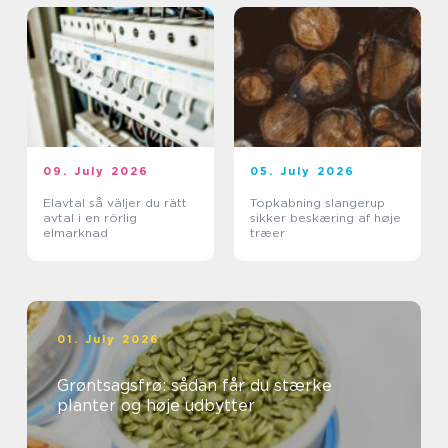
09. July 2026
05. July 2026
Elavtal så väljer du rätt
Topkabning slangerup
avtal i en rörlig
sikker beskæring af høje
elmarknad
træer
01. July 2026
Grøntsagsfrø: sådan får du stærke
planter og høje udbytter