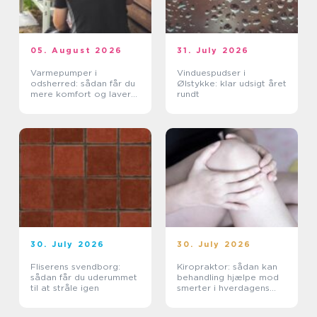
05. August 2026
31. July 2026
Varmepumper i
Vinduespudser i
odsherred: sådan får du
Ølstykke: klar udsigt året
mere komfort og lavere
rundt
varmeregning
30. July 2026
30. July 2026
Fliserens svendborg:
Kiropraktor: sådan kan
sådan får du uderummet
behandling hjælpe mod
til at stråle igen
smerter i hverdagens
bevægelser