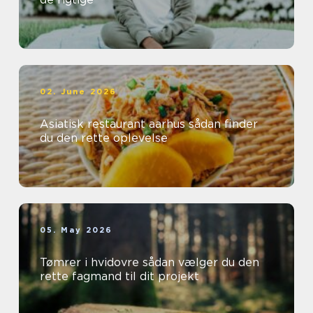
02. June 2026
Asiatisk restaurant aarhus sådan finder
du den rette oplevelse
05. May 2026
Tømrer i hvidovre sådan vælger du den
rette fagmand til dit projekt