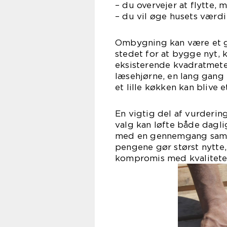
– du overvejer at flytte,
– du vil øge husets værd
Ombygning kan være et god
stedet for at bygge nyt, 
eksisterende kvadratmeter
læsehjørne, en lang gang 
et lille køkken kan blive 
En vigtig del af vurderi
valg kan løfte både dagl
med en gennemgang samm
pengene gør størst nytte,
kompromis med kvalitete