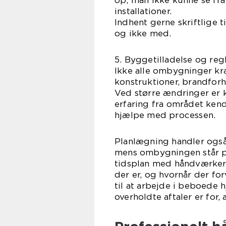
op, man ikke kunne se fra 
installationer.
Indhent gerne skriftlige 
og ikke med.
5. Byggetilladelse og reg
Ikke alle ombygninger k
konstruktioner, brandforh
Ved større ændringer er 
erfaring fra området ken
hjælpe med processen.
Planlægning handler også
mens ombygningen står på.
tidsplan med håndværkeren
der er, og hvornår der fo
til at arbejde i beboede 
overholdte aftaler er for, 