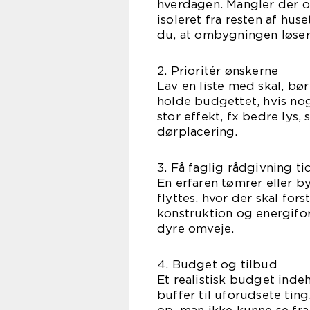
hverdagen. Mangler der o
isoleret fra resten af hu
du, at ombygningen løser
2. Prioritér ønskerne
Lav en liste med skal, bør
holde budgettet, hvis nog
stor effekt, fx bedre lys,
dørplacering.
3. Få faglig rådgivning ti
En erfaren tømrer eller 
flyttes, hvor der skal fo
konstruktion og energifor
dyre omveje.
4. Budget og tilbud
Et realistisk budget ind
buffer til uforudsete tin