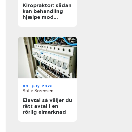
Kiropraktor: sådan
kan behandling
hjælpe mod
smerter i
hverdagens
bevægelser
09. july 2026
Sofie Sørensen
Elavtal så väljer du
rätt avtal i en
rörlig elmarknad