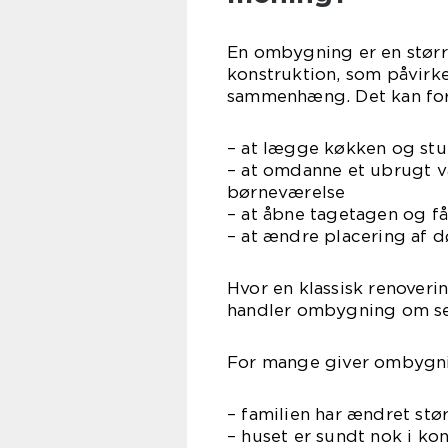
En ombygning er en størr
konstruktion, som påvirke
sammenhæng. Det kan fo
– at lægge køkken og stu
– at omdanne et ubrugt v
børneværelse
– at åbne tagetagen og f
– at ændre placering af d
Hvor en klassisk renoverin
handler ombygning om se
For mange giver ombygni
– familien har ændret stør
– huset er sundt nok i ko