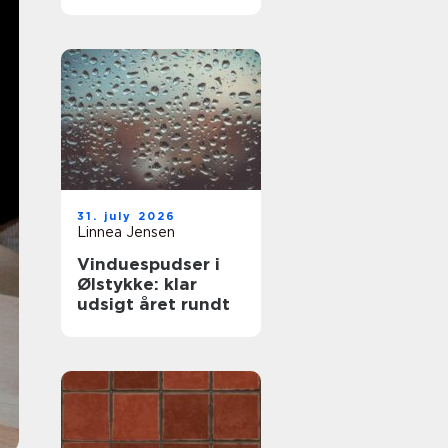
komfort og lavere
varmeregning
31. july 2026
Linnea Jensen
Vinduespudser i
Ølstykke: klar
udsigt året rundt