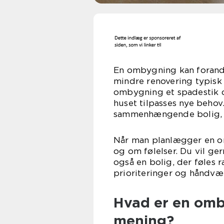
En ombygning kan forand
mindre renovering typisk 
ombygning et spadestik d
huset tilpasses nye behov
sammenhængende bolig, d
Når man planlægger en o
og om følelser. Du vil ge
også en bolig, der føles r
prioriteringer og håndvær
Hvad er en omb
mening?