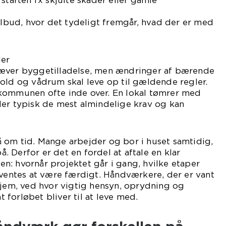
starten fx skjulte skader eller gamle
tilbud, hvor det tydeligt fremgår, hvad der er med
ler
ræver byggetilladelse, men ændringer af bærende
old og vådrum skal leve op til gældende regler.
kommunen ofte inde over. En lokal tømrer med
der typisk de mest almindelige krav og kan
 om tid. Mange arbejder og bor i huset samtidig,
 Derfor er det en fordel at aftale en klar
: hvornår projektet går i gang, hvilke etaper
rventes at være færdigt. Håndværkere, der er vant
hjem, ved hvor vigtig hensyn, oprydning og
at forløbet bliver til at leve med.