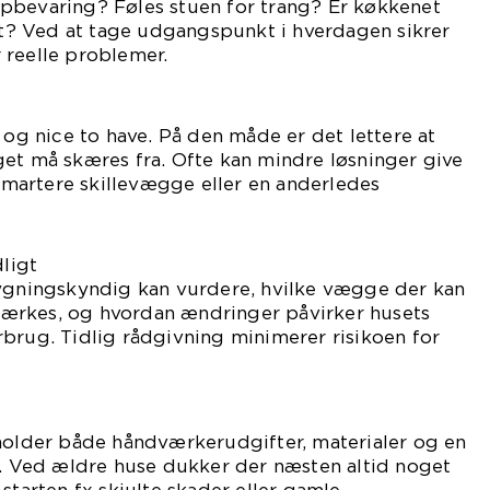
pbevaring? Føles stuen for trang? Er køkkenet
set? Ved at tage udgangspunkt i hverdagen sikrer
 reelle problemer.
 og nice to have. På den måde er det lettere at
et må skæres fra. Ofte kan mindre løsninger give
 smartere skillevægge eller en anderledes
dligt
bygningskyndig kan vurdere, hvilke vægge der kan
rstærkes, og hvordan ændringer påvirker husets
brug. Tidlig rådgivning minimerer risikoen for
eholder både håndværkerudgifter, materialer og en
g. Ved ældre huse dukker der næsten altid noget