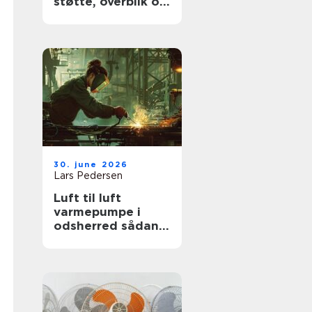
støtte, overblik og
værdige afskeder
30. june 2026
Lars Pedersen
Luft til luft
varmepumpe i
odsherred sådan
får du mest ud af
den