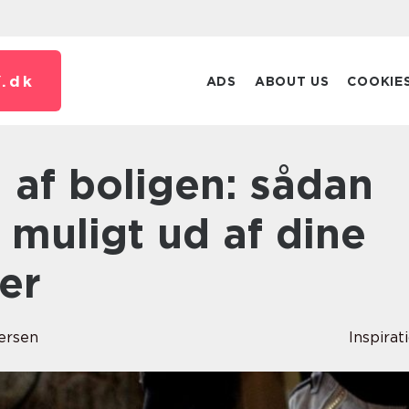
.
dk
ADS
ABOUT US
COOKIE
 muligt ud af dine
er
ersen
Inspirat