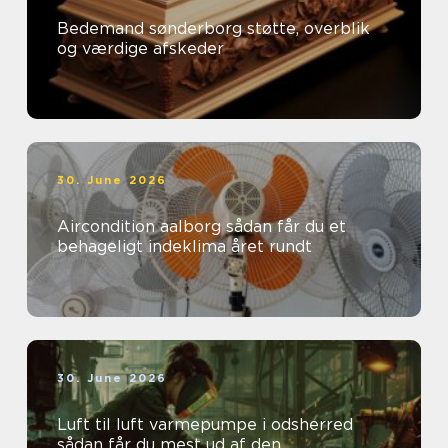
Bedemand sønderborg støtte, overblik
og værdige afskeder
30. June 2026
Aircondition aalborg sådan får du et
behageligt indeklima året rundt
30. June 2026
Luft til luft varmepumpe i odsherred
sådan får du mest ud af den