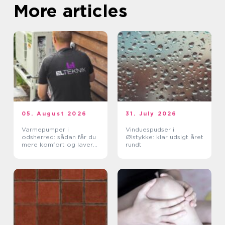
More articles
05. August 2026
31. July 2026
Varmepumper i
Vinduespudser i
odsherred: sådan får du
Ølstykke: klar udsigt året
mere komfort og lavere
rundt
varmeregning