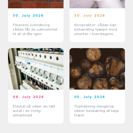
30. July 2026
30. July 2026
Fliserens svendborg:
Kiropraktor: sådan kan
sådan får du uderummet
behandling hjælpe mod
til at stråle igen
smerter i hverdagens
bevægelser
09. July 2026
05. July 2026
Elavtal så väljer du rätt
Topkabning slangerup
avtal i en rörlig
sikker beskæring af høje
elmarknad
træer