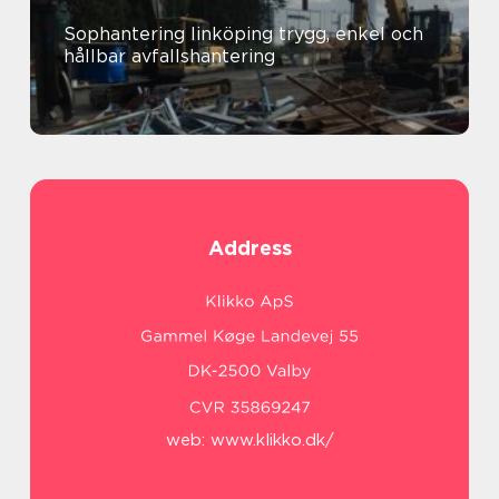
Sophantering linköping trygg, enkel och
hållbar avfallshantering
Address
web:
www.klikko.dk/