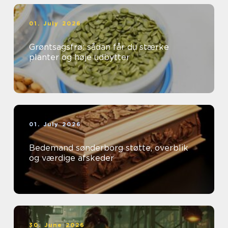
01. July 2026
Grøntsagsfrø: sådan får du stærke
planter og høje udbytter
01. July 2026
Bedemand sønderborg støtte, overblik
og værdige afskeder
30. June 2026