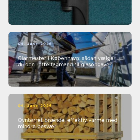
04. June 2026
Glarmester i København: sådan vælger
du den rette fagmand til glasopgaver
04. June 2026
Ovntørret brænde: effektiv varme med
mindre besvær