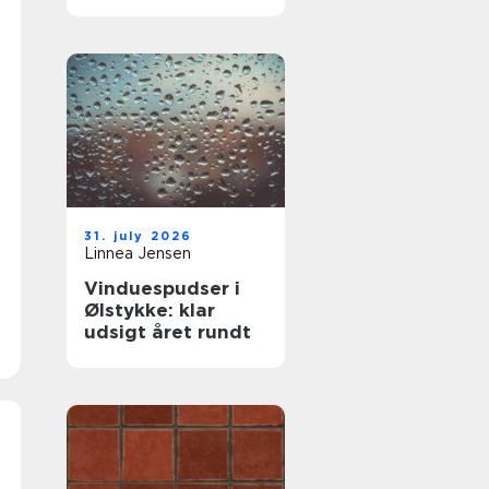
komfort og lavere
varmeregning
31. july 2026
Linnea Jensen
Vinduespudser i
Ølstykke: klar
udsigt året rundt