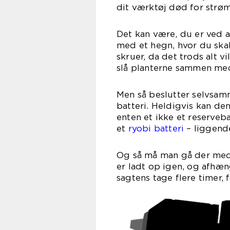
dit værktøj død for strøm
Det kan være, du er ved a
med et hegn, hvor du skal
skruer, da det trods alt v
slå planterne sammen me
Men så beslutter selvsamm
batteri. Heldigvis kan d
enten et ikke et reserveb
et
ryobi batteri
– liggende
Og så må man gå der med 
er ladt op igen, og afhæn
sagtens tage flere timer, 