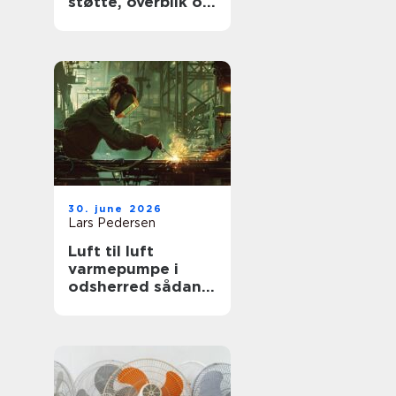
støtte, overblik og
værdige afskeder
30. june 2026
Lars Pedersen
Luft til luft
varmepumpe i
odsherred sådan
får du mest ud af
den