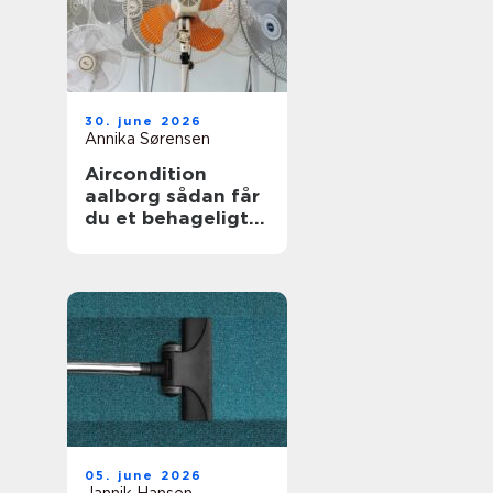
30. june 2026
Annika Sørensen
Aircondition
aalborg sådan får
du et behageligt
indeklima året
rundt
05. june 2026