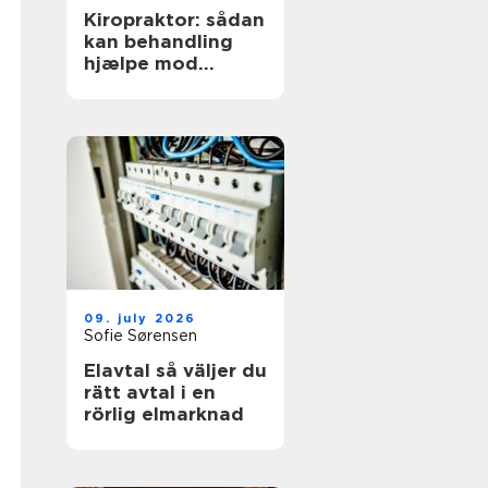
Kiropraktor: sådan
kan behandling
hjælpe mod
smerter i
hverdagens
bevægelser
09. july 2026
Sofie Sørensen
Elavtal så väljer du
rätt avtal i en
rörlig elmarknad