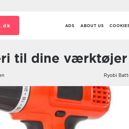
.
dk
ADS
ABOUT US
COOKIE
eri til dine værktøjer
en
Ryobi Batt