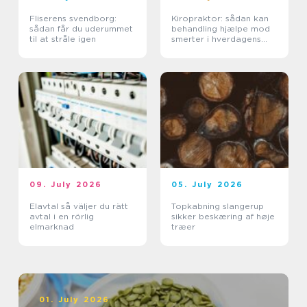
Fliserens svendborg:
Kiropraktor: sådan kan
sådan får du uderummet
behandling hjælpe mod
til at stråle igen
smerter i hverdagens
bevægelser
09. July 2026
05. July 2026
Elavtal så väljer du rätt
Topkabning slangerup
avtal i en rörlig
sikker beskæring af høje
elmarknad
træer
01. July 2026