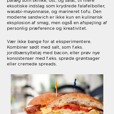
pålæg som skinke, ost, og salat, til mere
eksotiske indslag som krydrede falafelboller,
wasabi-mayonnaise, og marineret tofu. Den
moderne sandwich er ikke kun en kulinarisk
eksplosion af smag, men også en afspejling af
personlig præference og kreativitet.
Vær ikke bange for at eksperimentere.
Kombiner sødt med salt, som f.eks.
jordbærsyltetøj med bacon, eller prøv nye
konsistenser med f.eks. sprøde grøntsager
eller cremede spreads.