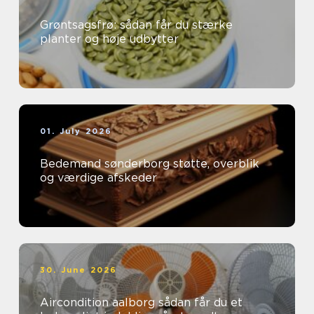
Grøntsagsfrø: sådan får du stærke
planter og høje udbytter
01. July 2026
Bedemand sønderborg støtte, overblik
og værdige afskeder
30. June 2026
Aircondition aalborg sådan får du et