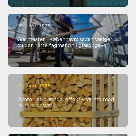
04. June 2026
Glarmester i København: sådan vælger
du den rette fagmand til glasopgaver
04. June 2026
Ovntørret brænde: effektiv varme med
mindre besvær