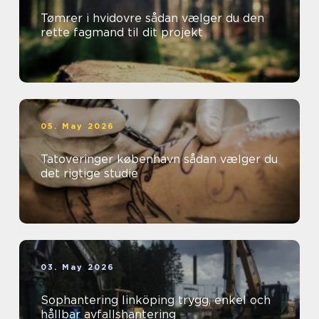
Tømrer i hvidovre sådan vælger du den
rette fagmand til dit projekt
05. May 2026
Tatoveringer københavn sådan vælger du
det rigtige studie
03. May 2026
Sophantering linköping trygg, enkel och
hållbar avfallshantering