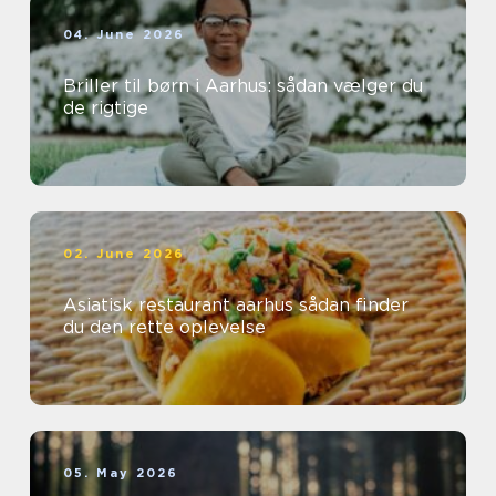
04. June 2026
Briller til børn i Aarhus: sådan vælger du
de rigtige
02. June 2026
Asiatisk restaurant aarhus sådan finder
du den rette oplevelse
05. May 2026