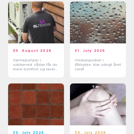
05. August 2026
31. July 2026
Varmepumper i
Vinduespudser i
odsherred: sådan får du
Ølstykke: klar udsigt året
mere komfort og lavere
rundt
varmeregning
30. July 2026
30. July 2026