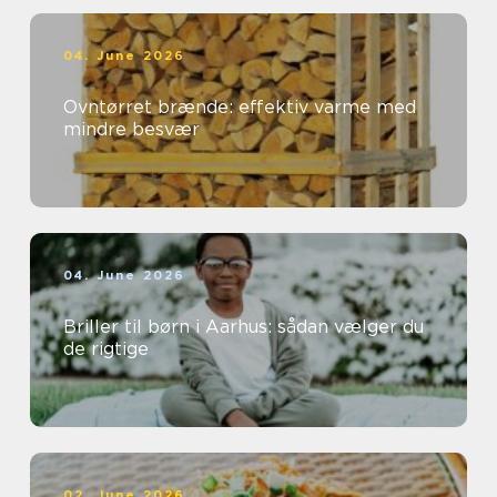
04. June 2026
Ovntørret brænde: effektiv varme med
mindre besvær
04. June 2026
Briller til børn i Aarhus: sådan vælger du
de rigtige
02. June 2026