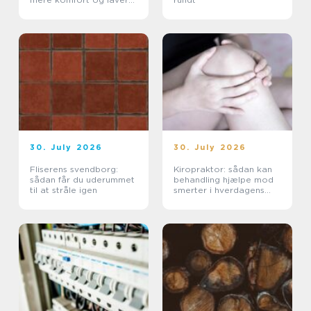
varmeregning
30. July 2026
30. July 2026
Fliserens svendborg:
Kiropraktor: sådan kan
sådan får du uderummet
behandling hjælpe mod
til at stråle igen
smerter i hverdagens
bevægelser