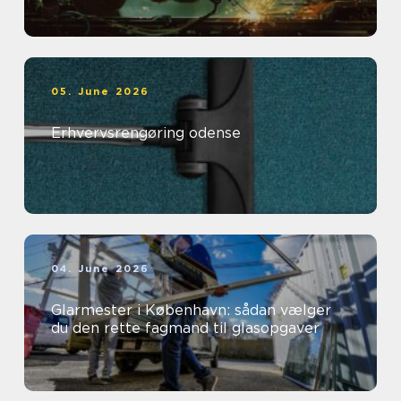
05. June 2026
Erhvervsrengøring odense
04. June 2026
Glarmester i København: sådan vælger
du den rette fagmand til glasopgaver