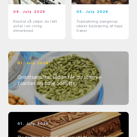
09. July 2026
05. July 2026
Elavtal så väljer du rätt
Topkabning slangerup
avtal i en rörlig
sikker beskæring af høje
elmarknad
træer
01. July 2026
Grøntsagsfrø: sådan får du stærke
planter og høje udbytter
01. July 2026