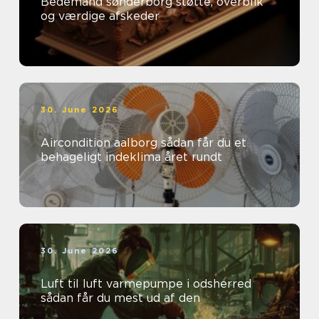
Bedemand sønderborg støtte, overblik
og værdige afskeder
30. June 2026
Aircondition aalborg sådan får du et
behageligt indeklima året rundt
30. June 2026
Luft til luft varmepumpe i odsherred
sådan får du mest ud af den