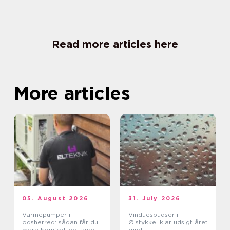
Read more articles here
More articles
05. August 2026
31. July 2026
Varmepumper i
Vinduespudser i
odsherred: sådan får du
Ølstykke: klar udsigt året
mere komfort og lavere
rundt