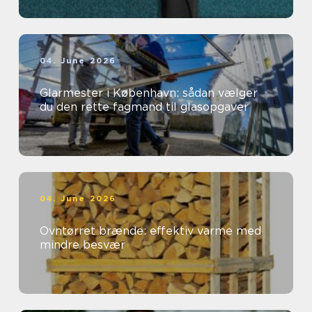
04. June 2026
Glarmester i København: sådan vælger
du den rette fagmand til glasopgaver
04. June 2026
Ovntørret brænde: effektiv varme med
mindre besvær