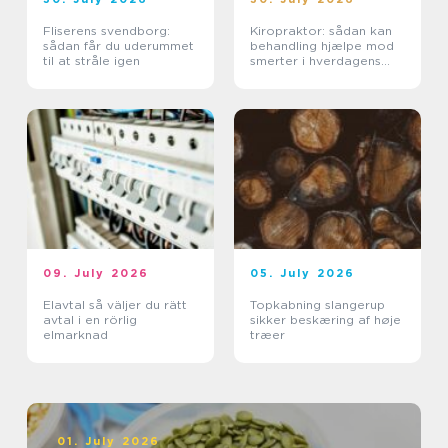
Fliserens svendborg:
Kiropraktor: sådan kan
sådan får du uderummet
behandling hjælpe mod
til at stråle igen
smerter i hverdagens
bevægelser
09. July 2026
05. July 2026
Elavtal så väljer du rätt
Topkabning slangerup
avtal i en rörlig
sikker beskæring af høje
elmarknad
træer
01. July 2026