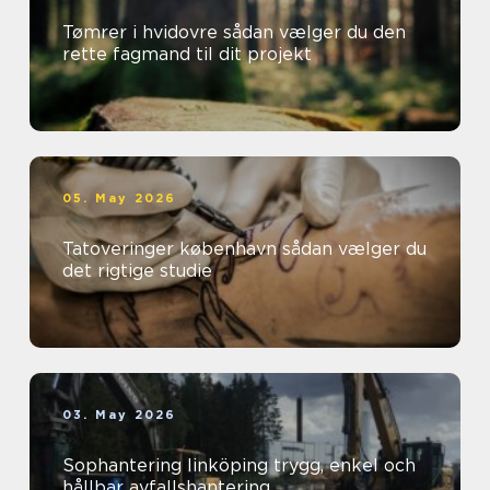
Tømrer i hvidovre sådan vælger du den
rette fagmand til dit projekt
05. May 2026
Tatoveringer københavn sådan vælger du
det rigtige studie
03. May 2026
Sophantering linköping trygg, enkel och
hållbar avfallshantering