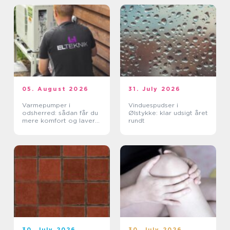
05. August 2026
31. July 2026
Varmepumper i
Vinduespudser i
odsherred: sådan får du
Ølstykke: klar udsigt året
mere komfort og lavere
rundt
varmeregning
30. July 2026
30. July 2026