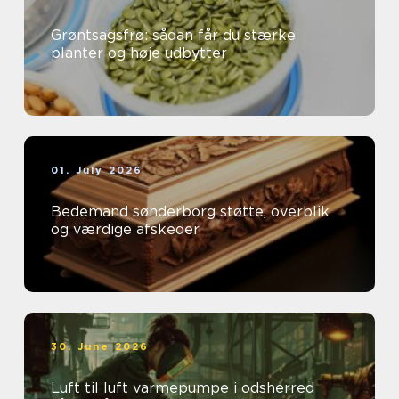
Grøntsagsfrø: sådan får du stærke
planter og høje udbytter
01. July 2026
Bedemand sønderborg støtte, overblik
og værdige afskeder
30. June 2026
Luft til luft varmepumpe i odsherred