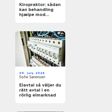
Kiropraktor: sådan
kan behandling
hjælpe mod
smerter i
hverdagens
bevægelser
09. july 2026
Sofie Sørensen
Elavtal så väljer du
rätt avtal i en
rörlig elmarknad