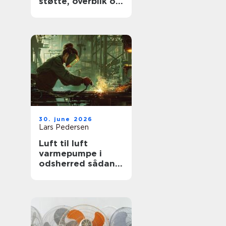
støtte, overblik og
værdige afskeder
30. june 2026
Lars Pedersen
Luft til luft
varmepumpe i
odsherred sådan
får du mest ud af
den