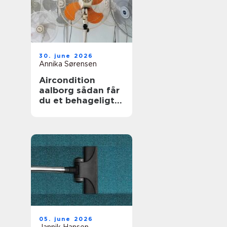
30. june 2026
Annika Sørensen
Aircondition
aalborg sådan får
du et behageligt
indeklima året
rundt
05. june 2026