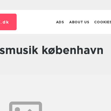
.
dk
ADS
ABOUT US
COOKIE
upsmusik københavn