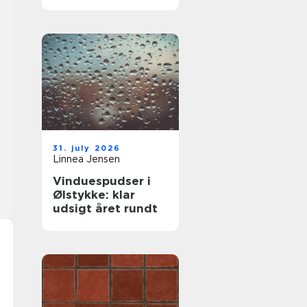
komfort og lavere
varmeregning
31. july 2026
Linnea Jensen
Vinduespudser i
Ølstykke: klar
udsigt året rundt