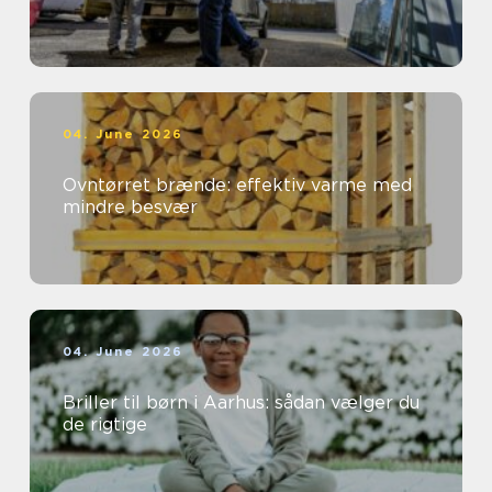
04. June 2026
Ovntørret brænde: effektiv varme med
mindre besvær
04. June 2026
Briller til børn i Aarhus: sådan vælger du
de rigtige