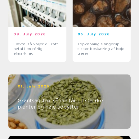
09. July 2026
05. July 2026
Elavtal så väljer du rätt
Topkabning slangerup
avtal i en rörlig
sikker beskæring af høje
elmarknad
træer
01. July 2026
Grøntsagsfrø: sådan får du stærke
planter og høje udbytter