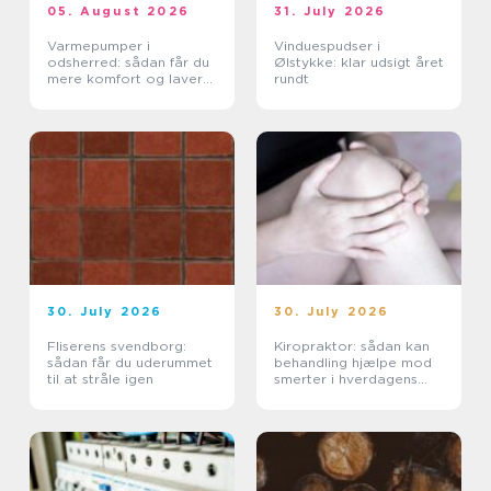
05. August 2026
31. July 2026
Varmepumper i
Vinduespudser i
odsherred: sådan får du
Ølstykke: klar udsigt året
mere komfort og lavere
rundt
varmeregning
30. July 2026
30. July 2026
Fliserens svendborg:
Kiropraktor: sådan kan
sådan får du uderummet
behandling hjælpe mod
til at stråle igen
smerter i hverdagens
bevægelser