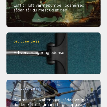
Luft til luft varmepumpe i odsherred
sådan får du mest ud af den
05. June 2026
Erhvervsrengøring odense
04. June 2026
Glarmester i København: sådan vælger
du den rette fagmand til glasopgaver