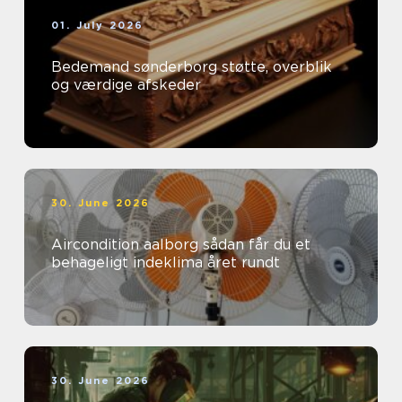
01. July 2026
Bedemand sønderborg støtte, overblik
og værdige afskeder
30. June 2026
Aircondition aalborg sådan får du et
behageligt indeklima året rundt
30. June 2026