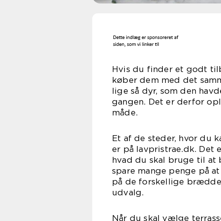
Hvis du finder et godt ti
køber dem med det samme.
lige så dyr, som den hav
gangen. Det er derfor opl
må
Et af de steder, hvor du 
er på lavpristrae.dk. Det 
hvad du skal bruge til at
spare mange penge på at g
på de forskellige brædder
udv
Når du skal vælge terras