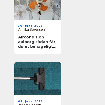
30. june 2026
Annika Sørensen
Aircondition
aalborg sådan får
du et behageligt
indeklima året
rundt
05. june 2026