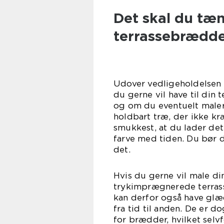
Det skal du tæn
terrassebrædd
Udover vedligeholdelsen b
du gerne vil have til din 
og om du eventuelt maler
holdbart træ, der ikke kr
smukkest, at du lader det
farve med tiden. Du bør 
d
Hvis du gerne vil male din
trykimprægnerede terras
kan derfor også have glæ
fra tid til anden. De er 
for brædder, hvilket selv