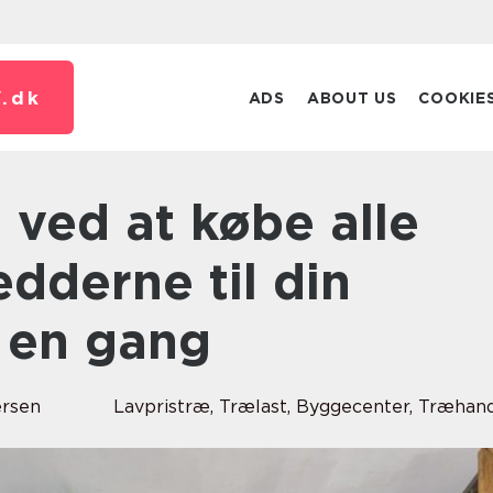
.
dk
ADS
ABOUT US
COOKIE
dderne til din
å en gang
ersen
Lavpristræ, Trælast, Byggecenter, Træhan