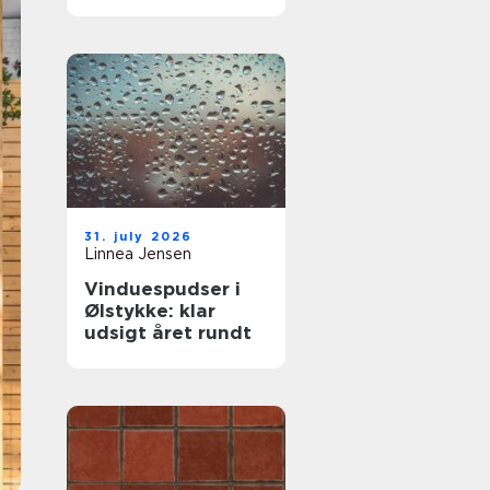
komfort og lavere
varmeregning
31. july 2026
Linnea Jensen
Vinduespudser i
Ølstykke: klar
udsigt året rundt