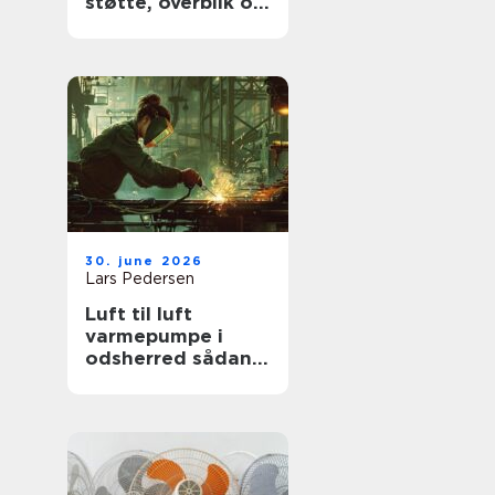
støtte, overblik og
værdige afskeder
30. june 2026
Lars Pedersen
Luft til luft
varmepumpe i
odsherred sådan
får du mest ud af
den