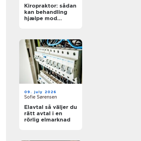
Kiropraktor: sådan
kan behandling
hjælpe mod
smerter i
hverdagens
bevægelser
09. july 2026
Sofie Sørensen
Elavtal så väljer du
rätt avtal i en
rörlig elmarknad