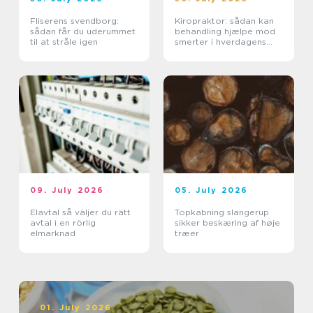
Fliserens svendborg:
Kiropraktor: sådan kan
sådan får du uderummet
behandling hjælpe mod
til at stråle igen
smerter i hverdagens
bevægelser
09. July 2026
05. July 2026
Elavtal så väljer du rätt
Topkabning slangerup
avtal i en rörlig
sikker beskæring af høje
elmarknad
træer
01. July 2026