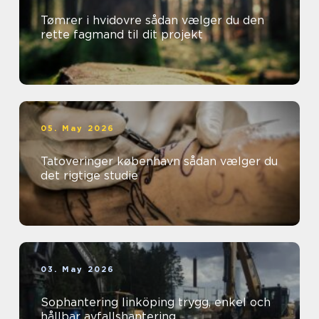
Tømrer i hvidovre sådan vælger du den
rette fagmand til dit projekt
05. May 2026
Tatoveringer københavn sådan vælger du
det rigtige studie
03. May 2026
Sophantering linköping trygg, enkel och
hållbar avfallshantering