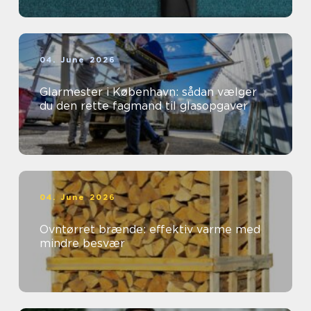
04. June 2026
Glarmester i København: sådan vælger
du den rette fagmand til glasopgaver
04. June 2026
Ovntørret brænde: effektiv varme med
mindre besvær