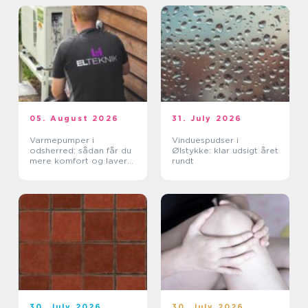
05. August 2026
31. July 2026
Varmepumper i
Vinduespudser i
odsherred: sådan får du
Ølstykke: klar udsigt året
mere komfort og lavere
rundt
varmeregning
30. July 2026
30. July 2026