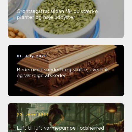
Grøntsagsfrø: sådan får du stærke
planter og høje udbytter
01. July 2026
Bedemand sønderborg støtte, overblik
og værdige afskeder
30. June 2026
Luft til luft varmepumpe i odsherred