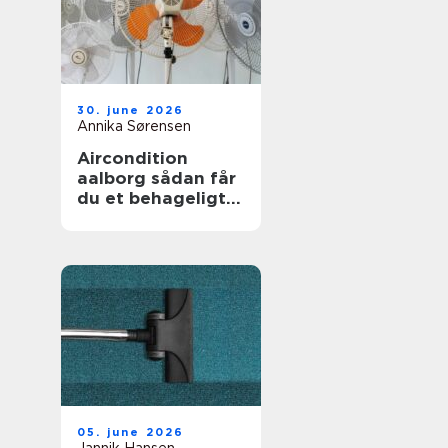
30. june 2026
Annika Sørensen
Aircondition
aalborg sådan får
du et behageligt
indeklima året
rundt
05. june 2026