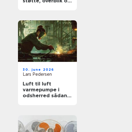
støtte, overblik og
værdige afskeder
30. june 2026
Lars Pedersen
Luft til luft
varmepumpe i
odsherred sådan
får du mest ud af
den