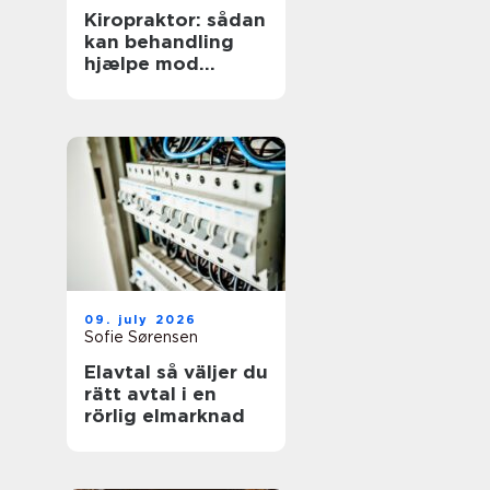
Kiropraktor: sådan
kan behandling
hjælpe mod
smerter i
hverdagens
bevægelser
09. july 2026
Sofie Sørensen
Elavtal så väljer du
rätt avtal i en
rörlig elmarknad