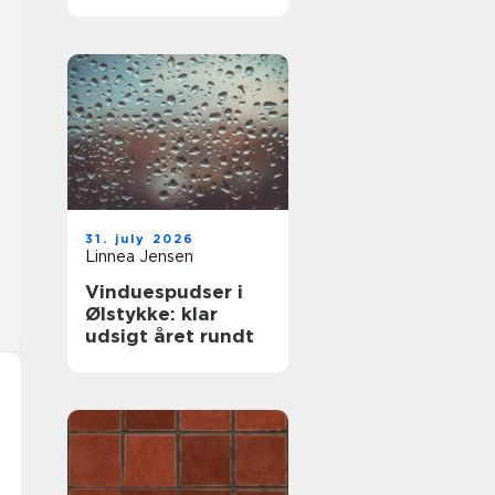
komfort og lavere
varmeregning
31. july 2026
Linnea Jensen
Vinduespudser i
Ølstykke: klar
udsigt året rundt