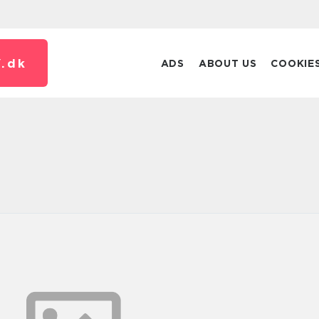
.
dk
ADS
ABOUT US
COOKIE