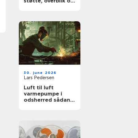
støtte, overblik og
værdige afskeder
30. june 2026
Lars Pedersen
Luft til luft
varmepumpe i
odsherred sådan
får du mest ud af
den