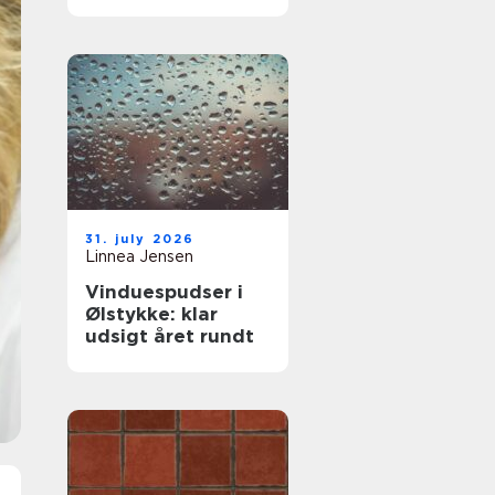
komfort og lavere
varmeregning
31. july 2026
Linnea Jensen
Vinduespudser i
Ølstykke: klar
udsigt året rundt