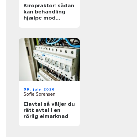
Kiropraktor: sådan
kan behandling
hjælpe mod
smerter i
hverdagens
bevægelser
09. july 2026
Sofie Sørensen
Elavtal så väljer du
rätt avtal i en
rörlig elmarknad