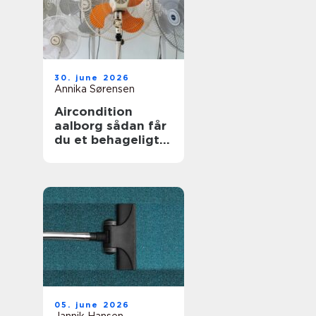
30. june 2026
Annika Sørensen
Aircondition
aalborg sådan får
du et behageligt
indeklima året
rundt
05. june 2026