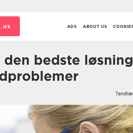
.
dk
ADS
ABOUT US
COOKIE
ndproblemer
Tandlæ