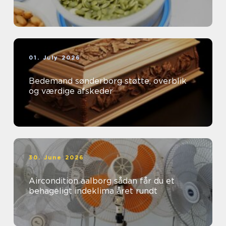
01. July 2026
Bedemand sønderborg støtte, overblik
og værdige afskeder
30. June 2026
Aircondition aalborg sådan får du et
behageligt indeklima året rundt