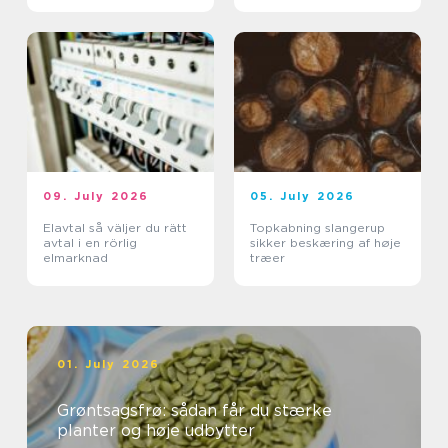
09. July 2026
05. July 2026
Elavtal så väljer du rätt
Topkabning slangerup
avtal i en rörlig
sikker beskæring af høje
elmarknad
træer
01. July 2026
Grøntsagsfrø: sådan får du stærke
planter og høje udbytter