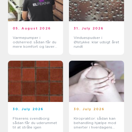
05. August 2026
31. July 2026
Varmepumper i
Vinduespudser i
odsherred: sådan får du
Ølstykke: klar udsigt året
mere komfort og lavere
rundt
varmeregning
30. July 2026
30. July 2026
Fliserens svendborg:
Kiropraktor: sådan kan
sådan får du uderummet
behandling hjælpe mod
til at stråle igen
smerter i hverdagens
bevægelser