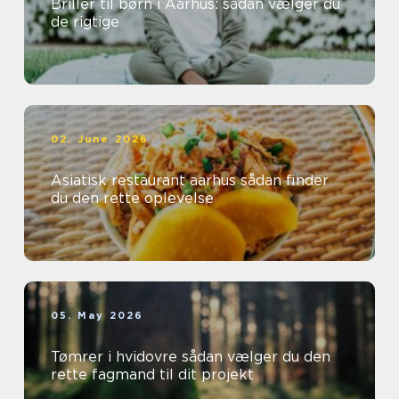
Briller til børn i Aarhus: sådan vælger du
de rigtige
02. June 2026
Asiatisk restaurant aarhus sådan finder
du den rette oplevelse
05. May 2026
Tømrer i hvidovre sådan vælger du den
rette fagmand til dit projekt