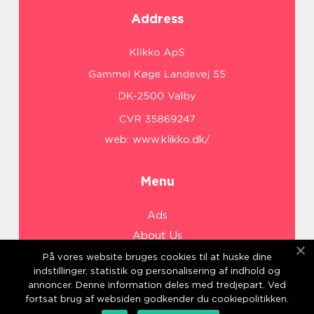
Address
web:
www.klikko.dk/
Menu
Ads
About Us
Cookies
På vores website bruges cookies til at huske dine
indstillinger, statistik og personalisering af indhold og
Contact
annoncer. Denne information deles med tredjepart. Ved
Sitemap
fortsat brug af websiden godkender du cookiepolitikken.