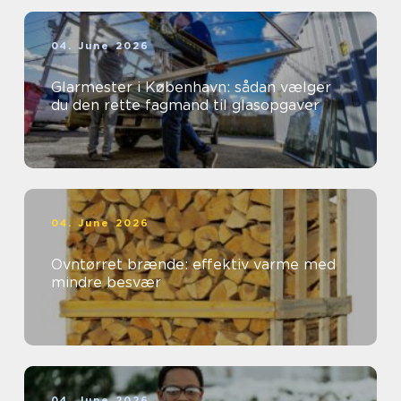
04. June 2026
Glarmester i København: sådan vælger
du den rette fagmand til glasopgaver
04. June 2026
Ovntørret brænde: effektiv varme med
mindre besvær
04. June 2026