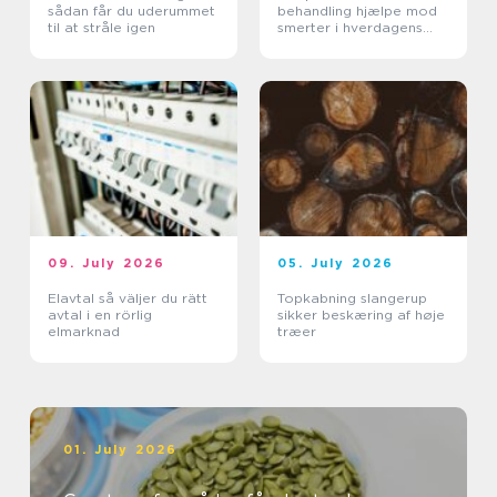
sådan får du uderummet
behandling hjælpe mod
til at stråle igen
smerter i hverdagens
bevægelser
09. July 2026
05. July 2026
Elavtal så väljer du rätt
Topkabning slangerup
avtal i en rörlig
sikker beskæring af høje
elmarknad
træer
01. July 2026