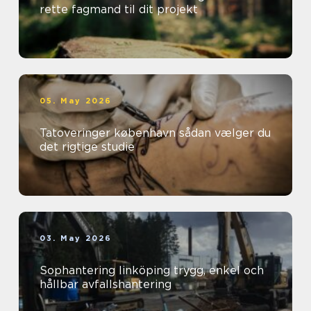
rette fagmand til dit projekt
05. May 2026
Tatoveringer københavn sådan vælger du
det rigtige studie
03. May 2026
Sophantering linköping trygg, enkel och
hållbar avfallshantering