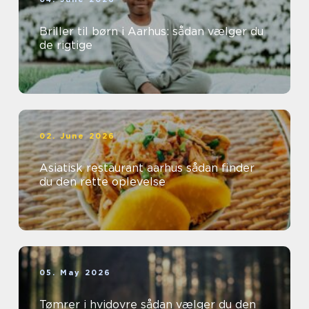
Briller til børn i Aarhus: sådan vælger du
de rigtige
02. June 2026
Asiatisk restaurant aarhus sådan finder
du den rette oplevelse
05. May 2026
Tømrer i hvidovre sådan vælger du den