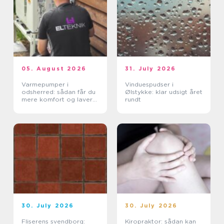
05. August 2026
31. July 2026
Varmepumper i
Vinduespudser i
odsherred: sådan får du
Ølstykke: klar udsigt året
mere komfort og lavere
rundt
varmeregning
30. July 2026
30. July 2026
Fliserens svendborg:
Kiropraktor: sådan kan