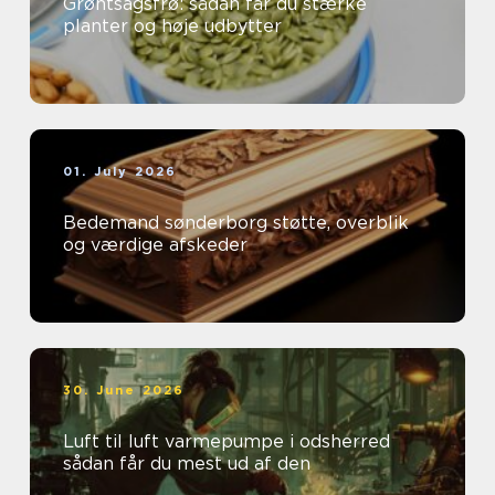
Grøntsagsfrø: sådan får du stærke
planter og høje udbytter
01. July 2026
Bedemand sønderborg støtte, overblik
og værdige afskeder
30. June 2026
Luft til luft varmepumpe i odsherred
sådan får du mest ud af den