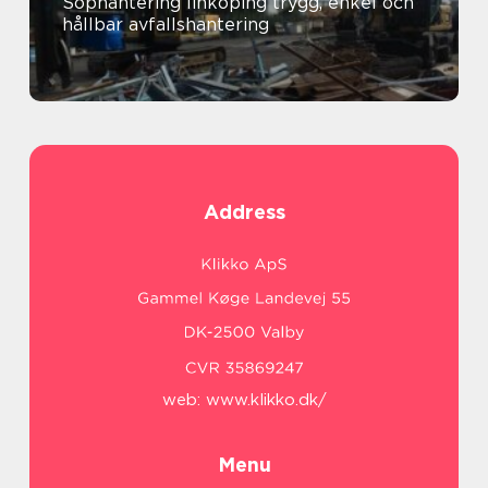
Sophantering linköping trygg, enkel och
hållbar avfallshantering
Address
web:
www.klikko.dk/
Menu