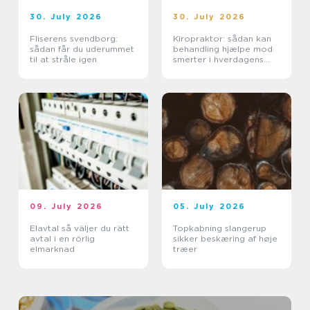
30. July 2026
30. July 2026
Fliserens svendborg:
Kiropraktor: sådan kan
sådan får du uderummet
behandling hjælpe mod
til at stråle igen
smerter i hverdagens
bevægelser
09. July 2026
05. July 2026
Elavtal så väljer du rätt
Topkabning slangerup
avtal i en rörlig
sikker beskæring af høje
elmarknad
træer