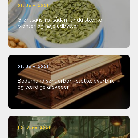
01. July 2026
Grøntsagsfrø: sådan får du stærke
planter og høje udbytter
01. July 2026
Bedemand sønderborg støtte, overblik
og værdige afskeder
30. June 2026