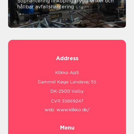
Sophantering linköping trygg, enkel och
hållbar avfallshantering
Address
web:
www.klikko.dk/
Menu