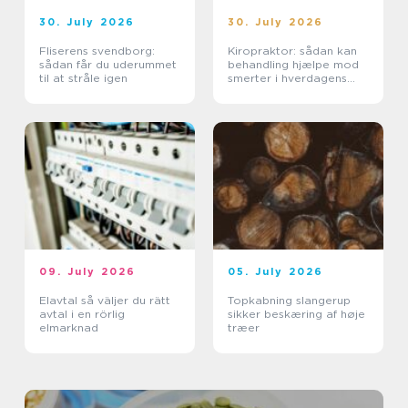
30. July 2026
30. July 2026
Fliserens svendborg:
Kiropraktor: sådan kan
sådan får du uderummet
behandling hjælpe mod
til at stråle igen
smerter i hverdagens
bevægelser
09. July 2026
05. July 2026
Elavtal så väljer du rätt
Topkabning slangerup
avtal i en rörlig
sikker beskæring af høje
elmarknad
træer