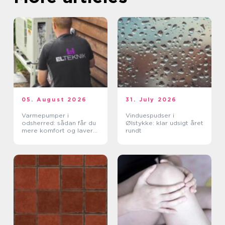
05. August 2026
31. July 2026
Varmepumper i
Vinduespudser i
odsherred: sådan får du
Ølstykke: klar udsigt året
mere komfort og lavere
rundt
varmeregning