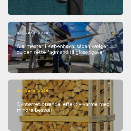
04. June 2026
Glarmester i København: sådan vælger
du den rette fagmand til glasopgaver
04. June 2026
Ovntørret brænde: effektiv varme med
mindre besvær