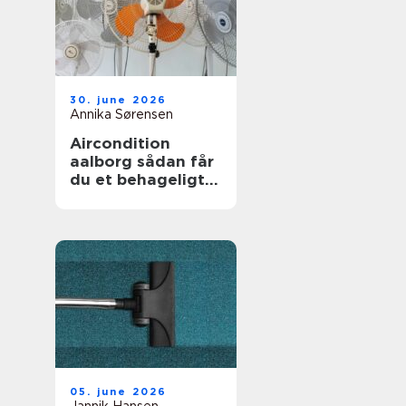
30. june 2026
Annika Sørensen
Aircondition
aalborg sådan får
du et behageligt
indeklima året
rundt
05. june 2026