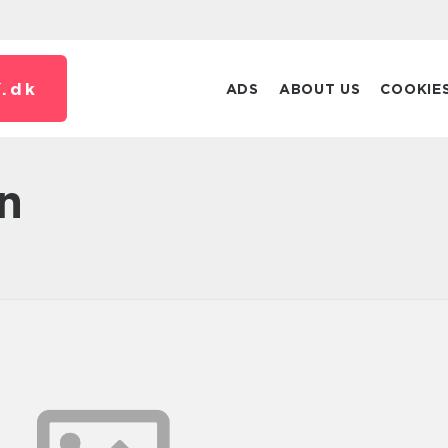
.
dk
ADS
ABOUT US
COOKIE
n