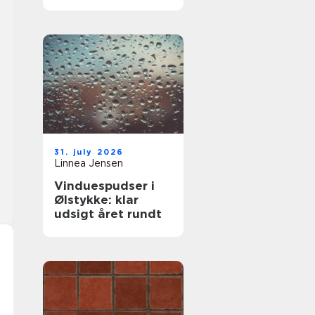
komfort og lavere
varmeregning
31. july 2026
Linnea Jensen
Vinduespudser i
Ølstykke: klar
udsigt året rundt