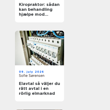
Kiropraktor: sådan
kan behandling
hjælpe mod
smerter i
hverdagens
bevægelser
09. july 2026
Sofie Sørensen
Elavtal så väljer du
rätt avtal i en
rörlig elmarknad