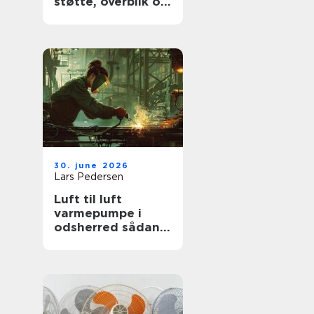
støtte, overblik og
værdige afskeder
30. june 2026
Lars Pedersen
Luft til luft
varmepumpe i
odsherred sådan
får du mest ud af
den