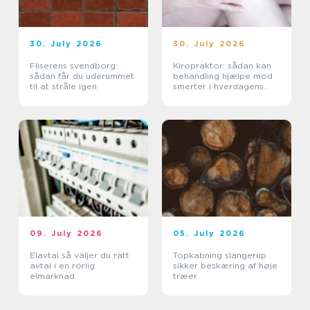
30. July 2026
30. July 2026
Fliserens svendborg:
Kiropraktor: sådan kan
sådan får du uderummet
behandling hjælpe mod
til at stråle igen
smerter i hverdagens
bevægelser
09. July 2026
05. July 2026
Elavtal så väljer du rätt
Topkabning slangerup
avtal i en rörlig
sikker beskæring af høje
elmarknad
træer