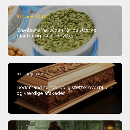
01. July 2026
Grøntsagsfrø: sådan får du stærke
planter og høje udbytter
01. July 2026
Bedemand sønderborg støtte, overblik
og værdige afskeder