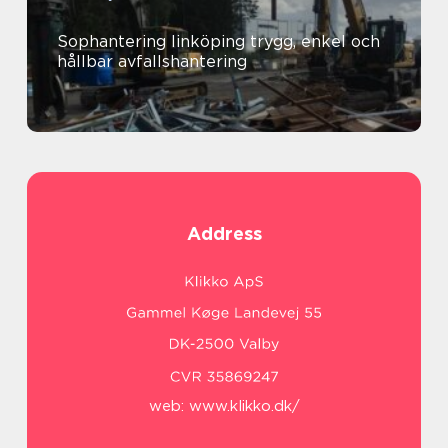
Sophantering linköping trygg, enkel och
hållbar avfallshantering
Address
web:
www.klikko.dk/