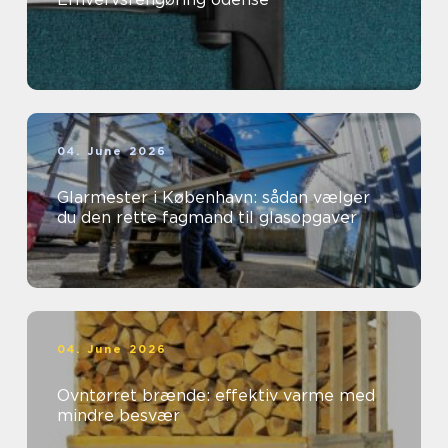
04. June 2026
Glarmester i København: sådan vælger
du den rette fagmand til glasopgaver
04. June 2026
Ovntørret brænde: effektiv varme med
mindre besvær