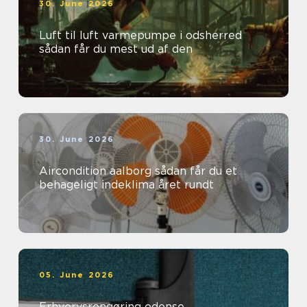
30. June 2026
Luft til luft varmepumpe i odsherred
sådan får du mest ud af den
30. June 2026
Aircondition aalborg sådan får du et
behageligt indeklima året rundt
05. June 2026
Erhvervsrengøring odense