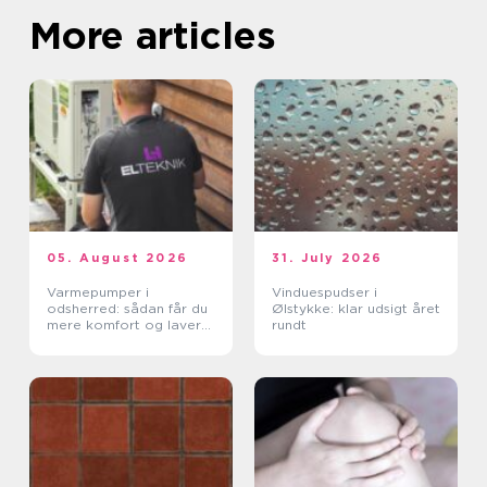
More articles
05. August 2026
31. July 2026
Varmepumper i
Vinduespudser i
odsherred: sådan får du
Ølstykke: klar udsigt året
mere komfort og lavere
rundt
varmeregning