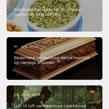
Grøntsagsfrø: sådan får du stærke
planter og høje udbytter
01. July 2026
Bedemand sønderborg støtte, overblik
og værdige afskeder
30. June 2026
Luft til luft varmepumpe i odsherred