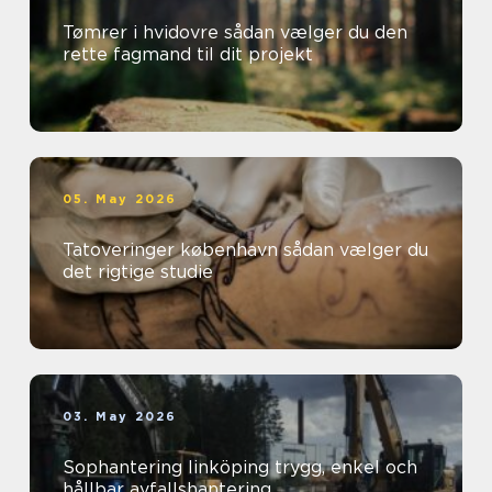
Tømrer i hvidovre sådan vælger du den
rette fagmand til dit projekt
05. May 2026
Tatoveringer københavn sådan vælger du
det rigtige studie
03. May 2026
Sophantering linköping trygg, enkel och
hållbar avfallshantering