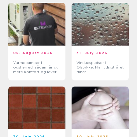
05. August 2026
31. July 2026
Varmepumper i
Vinduespudser i
odsherred: sådan får du
Ølstykke: klar udsigt året
mere komfort og lavere
rundt
varmeregning
30. July 2026
30. July 2026