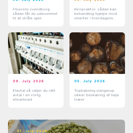
Fliserens svendborg:
Kiropraktor: sådan kan
sådan får du uderummet
behandling hjælpe mod
til at stråle igen
smerter i hverdagens
bevægelser
09. July 2026
05. July 2026
Elavtal så väljer du rätt
Topkabning slangerup
avtal i en rörlig
sikker beskæring af høje
elmarknad
træer
01. July 2026