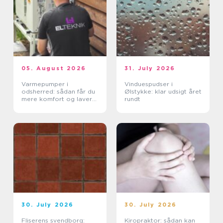
05. August 2026
31. July 2026
Varmepumper i
Vinduespudser i
odsherred: sådan får du
Ølstykke: klar udsigt året
mere komfort og lavere
rundt
varmeregning
30. July 2026
30. July 2026
Fliserens svendborg:
Kiropraktor: sådan kan