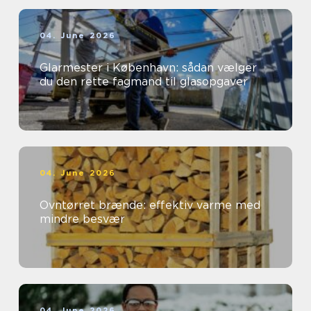
04. June 2026
Glarmester i København: sådan vælger
du den rette fagmand til glasopgaver
04. June 2026
Ovntørret brænde: effektiv varme med
mindre besvær
04. June 2026