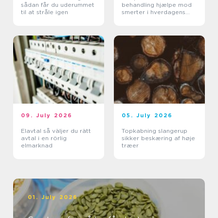
sådan får du uderummet
behandling hjælpe mod
til at stråle igen
smerter i hverdagens
bevægelser
09. July 2026
05. July 2026
Elavtal så väljer du rätt
Topkabning slangerup
avtal i en rörlig
sikker beskæring af høje
elmarknad
træer
01. July 2026