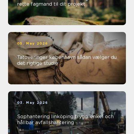
rette fagmand til dit projekt
05. May 2026
Tatoveringer københavn sådan vælger du
det rigtige studie
03. May 2026
Sophantering linköping trygg, enkel och
hållbar avfallshantering