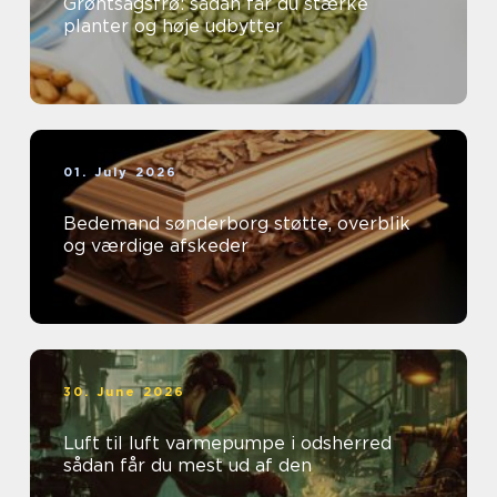
Grøntsagsfrø: sådan får du stærke
planter og høje udbytter
01. July 2026
Bedemand sønderborg støtte, overblik
og værdige afskeder
30. June 2026
Luft til luft varmepumpe i odsherred
sådan får du mest ud af den