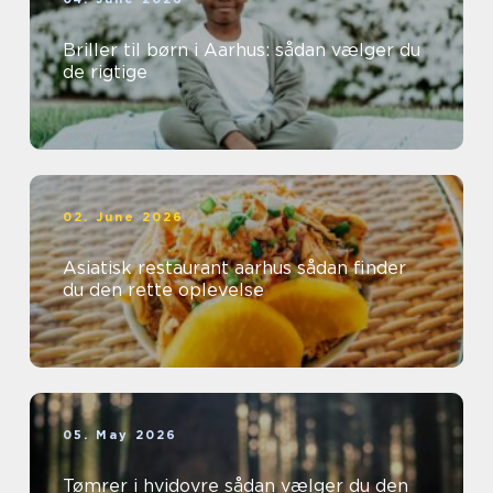
Briller til børn i Aarhus: sådan vælger du
de rigtige
02. June 2026
Asiatisk restaurant aarhus sådan finder
du den rette oplevelse
05. May 2026
Tømrer i hvidovre sådan vælger du den