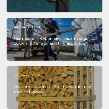
04. June 2026
Glarmester i København: sådan vælger
du den rette fagmand til glasopgaver
04. June 2026
Ovntørret brænde: effektiv varme med
mindre besvær