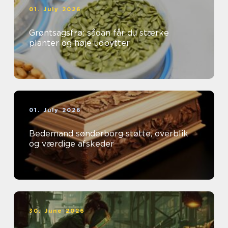
01. July 2026
Grøntsagsfrø: sådan får du stærke
planter og høje udbytter
01. July 2026
Bedemand sønderborg støtte, overblik
og værdige afskeder
30. June 2026