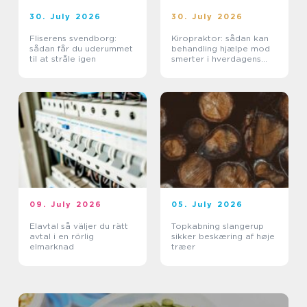
30. July 2026
30. July 2026
Fliserens svendborg:
Kiropraktor: sådan kan
sådan får du uderummet
behandling hjælpe mod
til at stråle igen
smerter i hverdagens
bevægelser
09. July 2026
05. July 2026
Elavtal så väljer du rätt
Topkabning slangerup
avtal i en rörlig
sikker beskæring af høje
elmarknad
træer