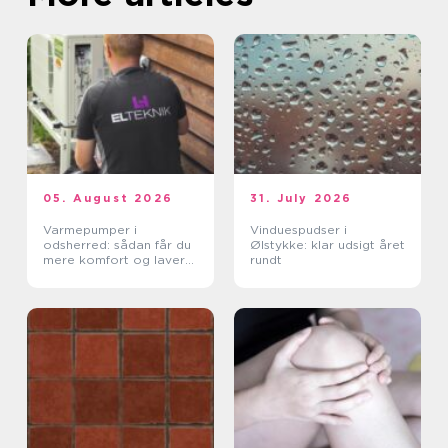
05. August 2026
31. July 2026
Varmepumper i
Vinduespudser i
odsherred: sådan får du
Ølstykke: klar udsigt året
mere komfort og lavere
rundt
varmeregning