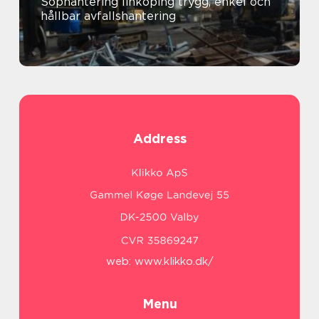
Sophantering linköping trygg, enkel och
hållbar avfallshantering
Address
web:
www.klikko.dk/
Menu