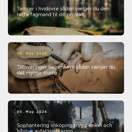
Tømrer i hvidovre sådan vælger du den
rette fagmand til dit projekt
05. May 2026
Tatoveringer københavn sådan vælger du
det rigtige studie
03. May 2026
Sophantering linköping trygg, enkel och
hållbar avfallshantering