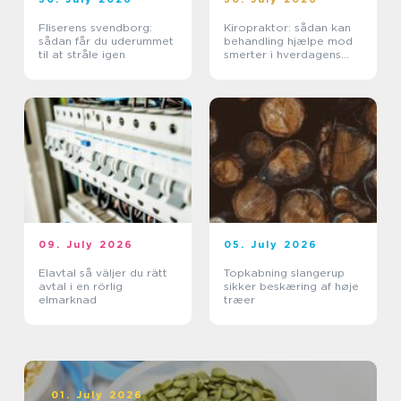
Fliserens svendborg:
Kiropraktor: sådan kan
sådan får du uderummet
behandling hjælpe mod
til at stråle igen
smerter i hverdagens
bevægelser
09. July 2026
05. July 2026
Elavtal så väljer du rätt
Topkabning slangerup
avtal i en rörlig
sikker beskæring af høje
elmarknad
træer
01. July 2026