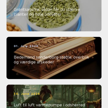
Grøntsagsfrø: sådan får du stærke
planter og høje udbytter
01. July 2026
Bedemand sønderborg støtte, overblik
og værdige afskeder
30. June 2026
Luft til luft varmepumpe i odsherred