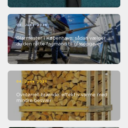
04. June 2026
Glarmester i København: sådan vælger
du den rette fagmand til glasopgaver
04. June 2026
Ovntørret brænde: effektiv varme med
mindre besvær