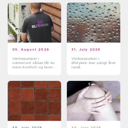
05. August 2026
31. July 2026
Varmepumper i
Vinduespudser i
odsherred: sådan får du
Ølstykke: klar udsigt året
mere komfort og lavere
rundt
varmeregning
30. July 2026
30. July 2026