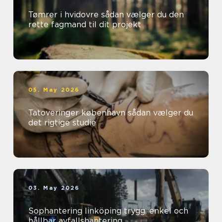
Tømrer i hvidovre sådan vælger du den
rette fagmand til dit projekt
05. May 2026
Tatoveringer københavn sådan vælger du
det rigtige studie
03. May 2026
Sophantering linköping trygg, enkel och
hållbar avfallshantering