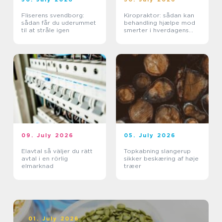
Fliserens svendborg:
Kiropraktor: sådan kan
sådan får du uderummet
behandling hjælpe mod
til at stråle igen
smerter i hverdagens
bevægelser
09. July 2026
05. July 2026
Elavtal så väljer du rätt
Topkabning slangerup
avtal i en rörlig
sikker beskæring af høje
elmarknad
træer
01. July 2026