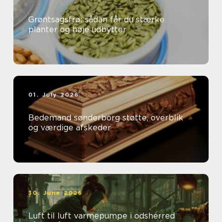
Grøntsagsfrø: sådan får du stærke
planter og høje udbytter
01. July 2026
Bedemand sønderborg støtte, overblik
og værdige afskeder
30. June 2026
Luft til luft varmepumpe i odsherred