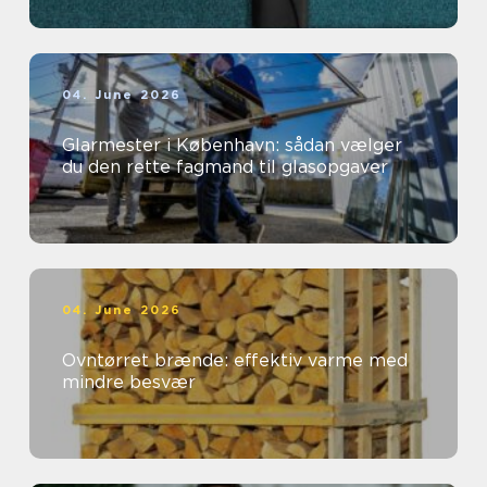
04. June 2026
Glarmester i København: sådan vælger
du den rette fagmand til glasopgaver
04. June 2026
Ovntørret brænde: effektiv varme med
mindre besvær