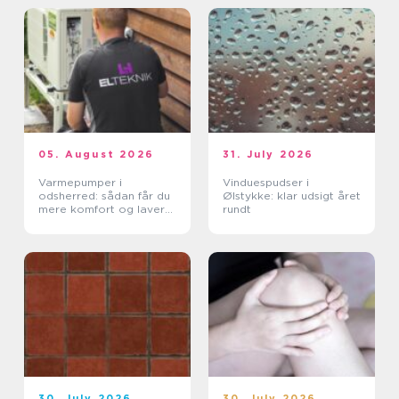
05. August 2026
31. July 2026
Varmepumper i
Vinduespudser i
odsherred: sådan får du
Ølstykke: klar udsigt året
mere komfort og lavere
rundt
varmeregning
30. July 2026
30. July 2026