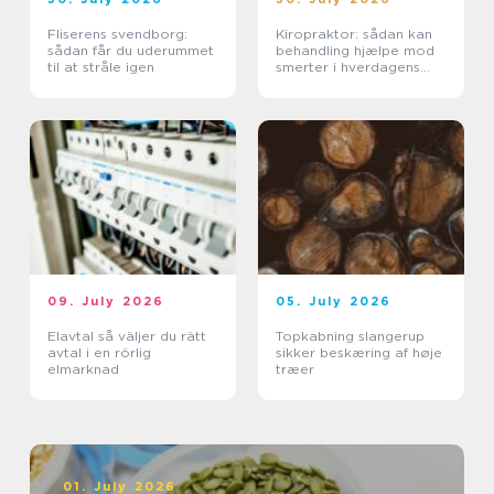
Fliserens svendborg:
Kiropraktor: sådan kan
sådan får du uderummet
behandling hjælpe mod
til at stråle igen
smerter i hverdagens
bevægelser
09. July 2026
05. July 2026
Elavtal så väljer du rätt
Topkabning slangerup
avtal i en rörlig
sikker beskæring af høje
elmarknad
træer
01. July 2026