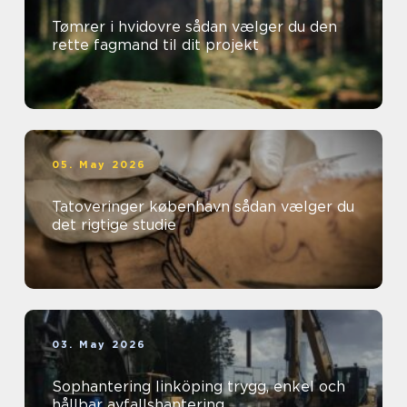
Tømrer i hvidovre sådan vælger du den
rette fagmand til dit projekt
05. May 2026
Tatoveringer københavn sådan vælger du
det rigtige studie
03. May 2026
Sophantering linköping trygg, enkel och
hållbar avfallshantering