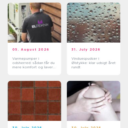
05. August 2026
31. July 2026
Varmepumper i
Vinduespudser i
odsherred: sådan får du
Ølstykke: klar udsigt året
mere komfort og lavere
rundt
varmeregning
30. July 2026
30. July 2026