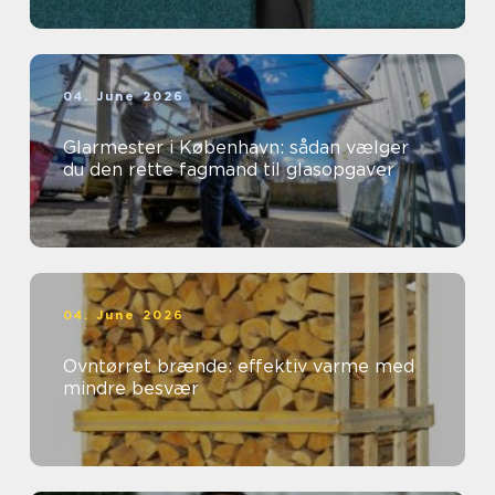
04. June 2026
Glarmester i København: sådan vælger
du den rette fagmand til glasopgaver
04. June 2026
Ovntørret brænde: effektiv varme med
mindre besvær