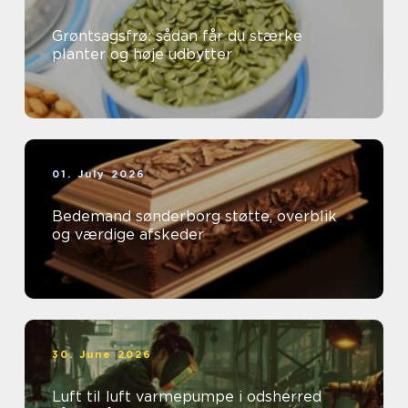
Grøntsagsfrø: sådan får du stærke
planter og høje udbytter
01. July 2026
Bedemand sønderborg støtte, overblik
og værdige afskeder
30. June 2026
Luft til luft varmepumpe i odsherred