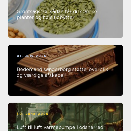
Grøntsagsfrø: sådan får du stærke
planter og høje udbytter
01. July 2026
Bedemand sønderborg støtte, overblik
og værdige afskeder
30. June 2026
Luft til luft varmepumpe i odsherred