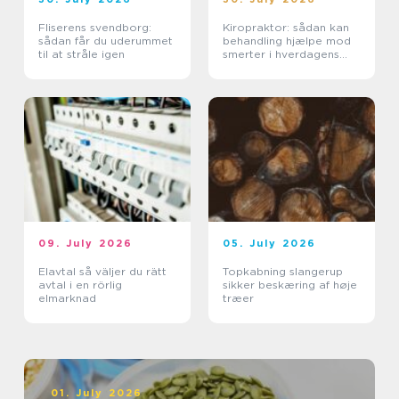
Fliserens svendborg:
Kiropraktor: sådan kan
sådan får du uderummet
behandling hjælpe mod
til at stråle igen
smerter i hverdagens
bevægelser
09. July 2026
05. July 2026
Elavtal så väljer du rätt
Topkabning slangerup
avtal i en rörlig
sikker beskæring af høje
elmarknad
træer
01. July 2026