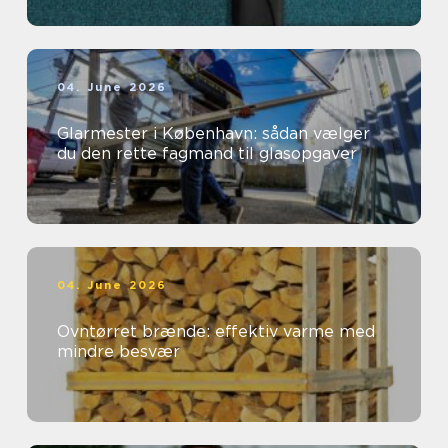
04. June 2026
Glarmester i København: sådan vælger
du den rette fagmand til glasopgaver
04. June 2026
Ovntørret brænde: effektiv varme med
mindre besvær