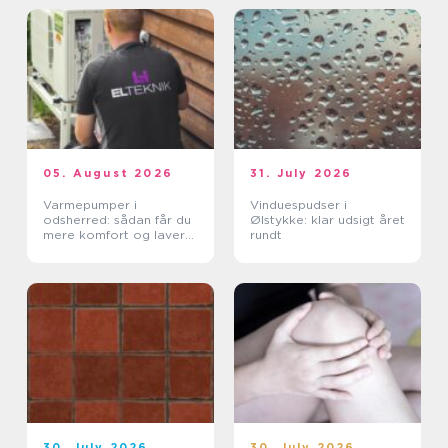
05. August 2026
31. July 2026
Varmepumper i
Vinduespudser i
odsherred: sådan får du
Ølstykke: klar udsigt året
mere komfort og lavere
rundt
varmeregning
30. July 2026
30. July 2026