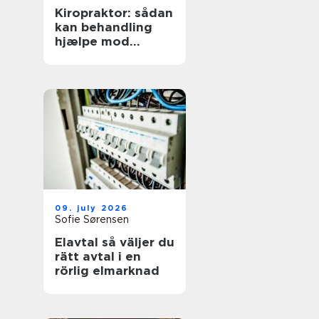
Kiropraktor: sådan
kan behandling
hjælpe mod
smerter i
hverdagens
bevægelser
09. july 2026
Sofie Sørensen
Elavtal så väljer du
rätt avtal i en
rörlig elmarknad