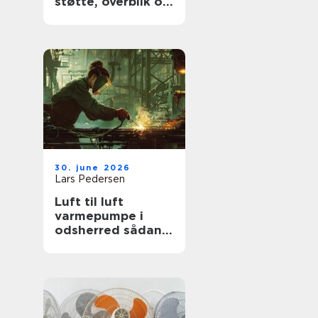
støtte, overblik og
værdige afskeder
30. june 2026
Lars Pedersen
Luft til luft
varmepumpe i
odsherred sådan
får du mest ud af
den