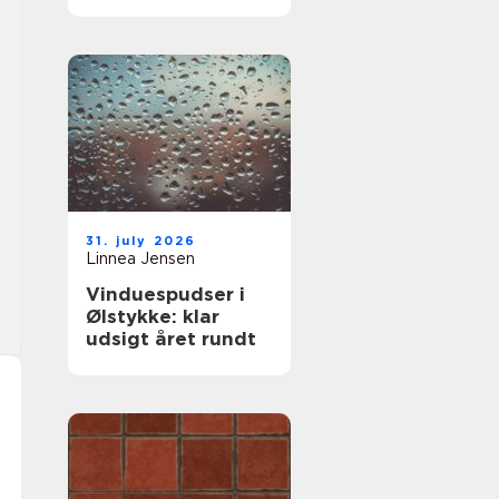
komfort og lavere
varmeregning
31. july 2026
Linnea Jensen
Vinduespudser i
Ølstykke: klar
udsigt året rundt