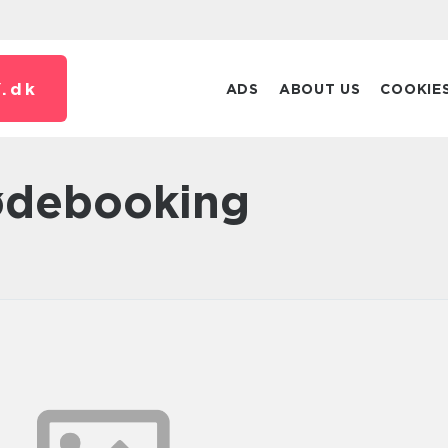
.
dk
ADS
ABOUT US
COOKIE
ødebooking