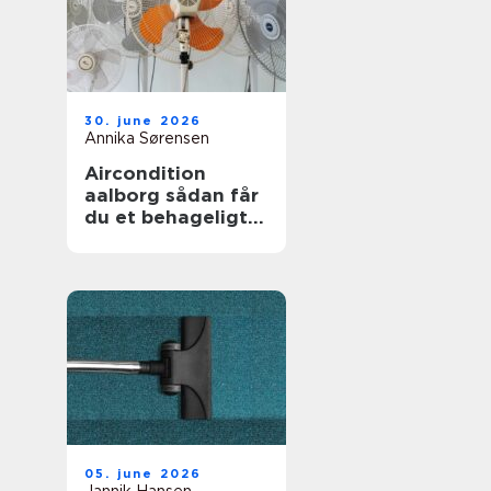
30. june 2026
Annika Sørensen
Aircondition
aalborg sådan får
du et behageligt
indeklima året
rundt
05. june 2026