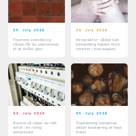
30. July 2026
30. July 2026
Fliserens svendborg:
Kiropraktor: sådan kan
sådan får du uderummet
behandling hjælpe mod
til at stråle igen
smerter i hverdagens
bevægelser
09. July 2026
05. July 2026
Elavtal så väljer du rätt
Topkabning slangerup
avtal i en rörlig
sikker beskæring af høje
elmarknad
træer