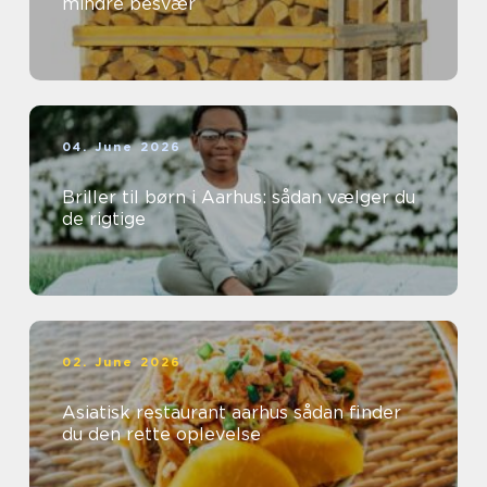
mindre besvær
04. June 2026
Briller til børn i Aarhus: sådan vælger du
de rigtige
02. June 2026
Asiatisk restaurant aarhus sådan finder
du den rette oplevelse