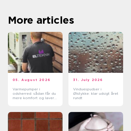
More articles
05. August 2026
31. July 2026
Varmepumper i
Vinduespudser i
odsherred: sådan får du
Ølstykke: klar udsigt året
mere komfort og lavere
rundt
varmeregning