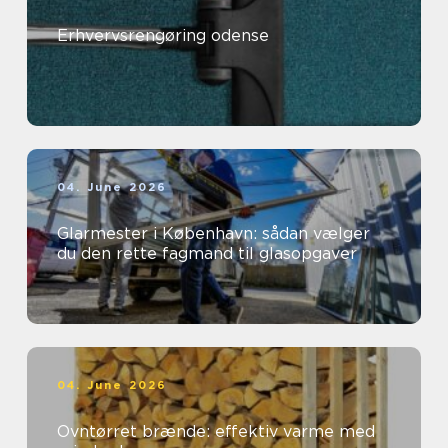
Erhvervsrengøring odense
04. June 2026
Glarmester i København: sådan vælger
du den rette fagmand til glasopgaver
04. June 2026
Ovntørret brænde: effektiv varme med