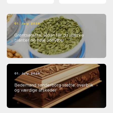
01. July 2026
Grøntsagsfrø: sådan får du stærke
planter og høje udbytter
01. July 2026
Bedemand sønderborg støtte, overblik
og værdige afskeder