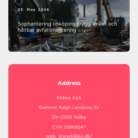
03. May 2026
Sophantering linköping trygg, enkel och
hållbar avfallshantering
Address
web:
www.klikko.dk/