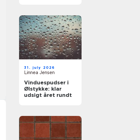
komfort og lavere
varmeregning
31. july 2026
Linnea Jensen
Vinduespudser i
Ølstykke: klar
udsigt året rundt