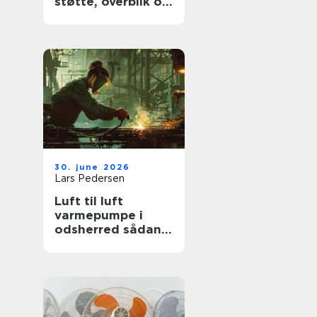
støtte, overblik og
værdige afskeder
30. june 2026
Lars Pedersen
Luft til luft
varmepumpe i
odsherred sådan
får du mest ud af
den