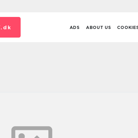
.
dk
ADS
ABOUT US
COOKIE