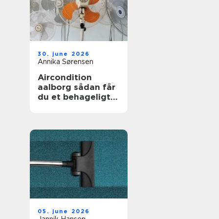
30. june 2026
Annika Sørensen
Aircondition
aalborg sådan får
du et behageligt
indeklima året
rundt
05. june 2026