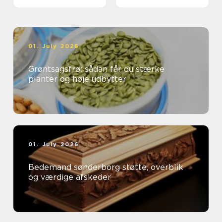
01. July 2026
Grøntsagsfrø: sådan får du stærke
planter og høje udbytter
01. July 2026
Bedemand sønderborg støtte, overblik
og værdige afskeder