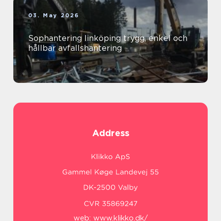
03. May 2026
Sophantering linköping trygg, enkel och
hållbar avfallshantering
Address
web:
www.klikko.dk/