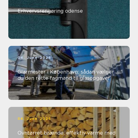
Erhvervsrengøring odense
04. June 2026
Glarmester i København: sådan vælger
du den rette fagmand til glasopgaver
04. June 2026
Ovntørret brænde: effektiv varme med