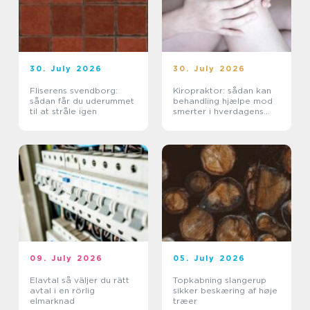
30. July 2026
30. July 2026
Fliserens svendborg:
Kiropraktor: sådan kan
sådan får du uderummet
behandling hjælpe mod
til at stråle igen
smerter i hverdagens
bevægelser
09. July 2026
05. July 2026
Elavtal så väljer du rätt
Topkabning slangerup
avtal i en rörlig
sikker beskæring af høje
elmarknad
træer