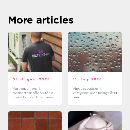
More articles
05. August 2026
31. July 2026
Varmepumper i
Vinduespudser i
odsherred: sådan får du
Ølstykke: klar udsigt året
mere komfort og lavere
rundt
varmeregning