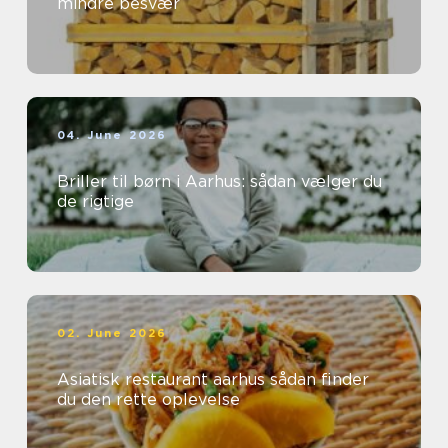
mindre besvær
04. June 2026
Briller til børn i Aarhus: sådan vælger du
de rigtige
02. June 2026
Asiatisk restaurant aarhus sådan finder
du den rette oplevelse