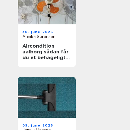
30. june 2026
Annika Sørensen
Aircondition
aalborg sådan får
du et behageligt
indeklima året
rundt
05. june 2026