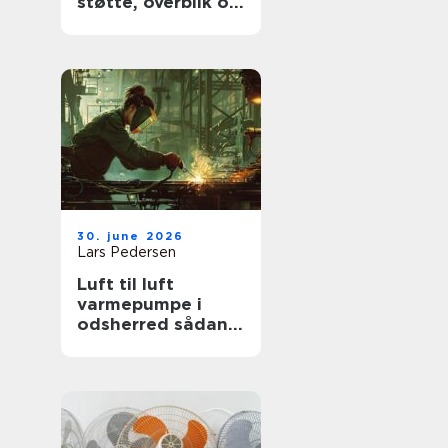
støtte, overblik og
værdige afskeder
30. june 2026
Lars Pedersen
Luft til luft
varmepumpe i
odsherred sådan
får du mest ud af
den