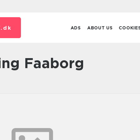
.
dk
ADS
ABOUT US
COOKIE
ning Faaborg