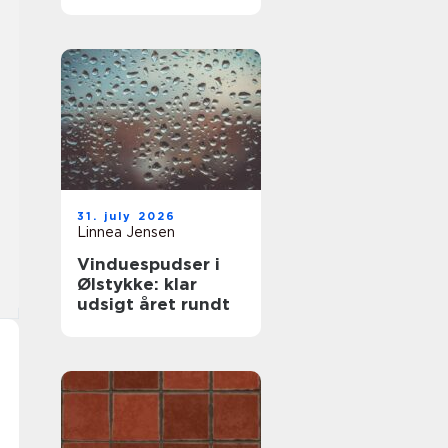
komfort og lavere
varmeregning
31. july 2026
Linnea Jensen
Vinduespudser i
Ølstykke: klar
udsigt året rundt