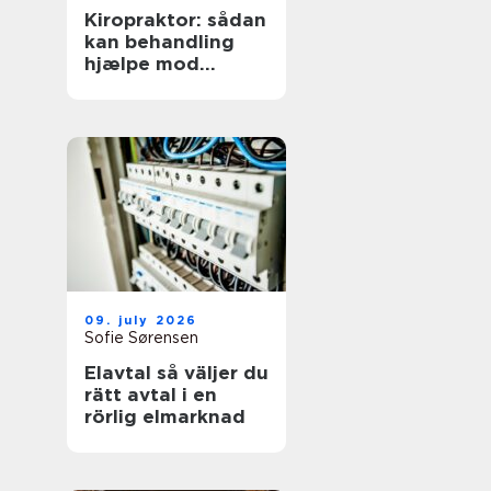
Kiropraktor: sådan
kan behandling
hjælpe mod
smerter i
hverdagens
bevægelser
09. july 2026
Sofie Sørensen
Elavtal så väljer du
rätt avtal i en
rörlig elmarknad