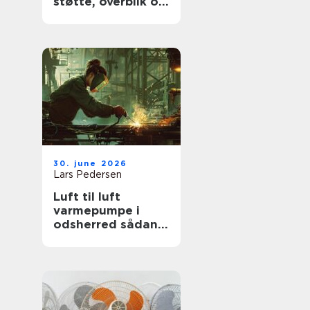
støtte, overblik og
værdige afskeder
30. june 2026
Lars Pedersen
Luft til luft
varmepumpe i
odsherred sådan
får du mest ud af
den