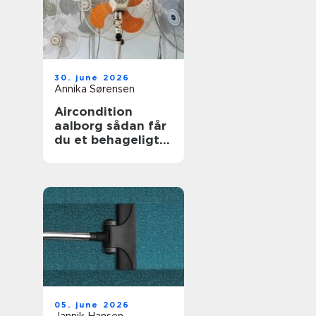
30. june 2026
Annika Sørensen
Aircondition
aalborg sådan får
du et behageligt
indeklima året
rundt
05. june 2026