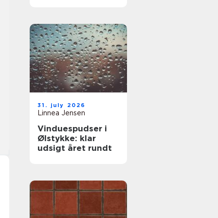
komfort og lavere
varmeregning
31. july 2026
Linnea Jensen
Vinduespudser i
Ølstykke: klar
udsigt året rundt