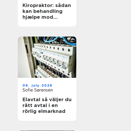
Kiropraktor: sådan
kan behandling
hjælpe mod
smerter i
hverdagens
bevægelser
09. july 2026
Sofie Sørensen
Elavtal så väljer du
rätt avtal i en
rörlig elmarknad