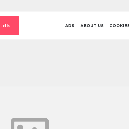
.
dk
ADS
ABOUT US
COOKIE