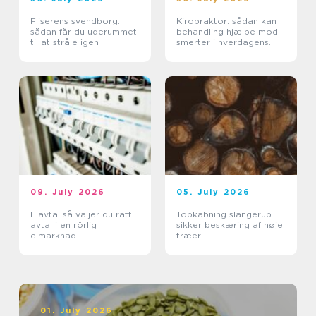
Fliserens svendborg:
Kiropraktor: sådan kan
sådan får du uderummet
behandling hjælpe mod
til at stråle igen
smerter i hverdagens
bevægelser
09. July 2026
05. July 2026
Elavtal så väljer du rätt
Topkabning slangerup
avtal i en rörlig
sikker beskæring af høje
elmarknad
træer
01. July 2026