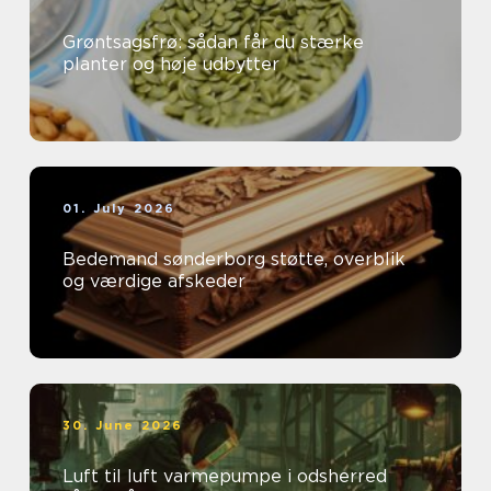
Grøntsagsfrø: sådan får du stærke
planter og høje udbytter
01. July 2026
Bedemand sønderborg støtte, overblik
og værdige afskeder
30. June 2026
Luft til luft varmepumpe i odsherred