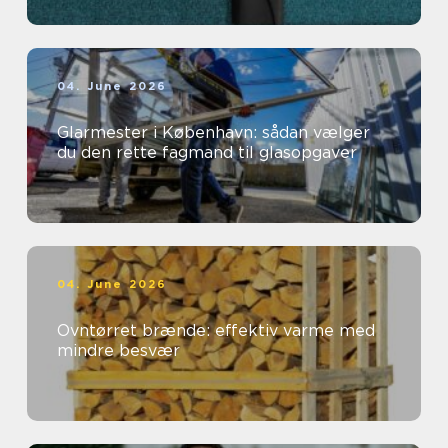
04. June 2026
Glarmester i København: sådan vælger
du den rette fagmand til glasopgaver
04. June 2026
Ovntørret brænde: effektiv varme med
mindre besvær