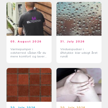
05. August 2026
31. July 2026
Varmepumper i
Vinduespudser i
odsherred: sådan får du
Ølstykke: klar udsigt året
mere komfort og lavere
rundt
varmeregning
30. July 2026
30. July 2026