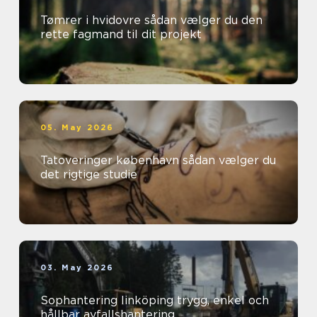
Tømrer i hvidovre sådan vælger du den
rette fagmand til dit projekt
05. May 2026
Tatoveringer københavn sådan vælger du
det rigtige studie
03. May 2026
Sophantering linköping trygg, enkel och
hållbar avfallshantering